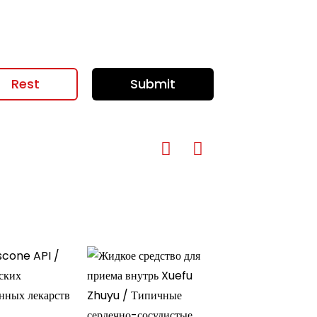
Rest
Submit
Чуфэнцзин