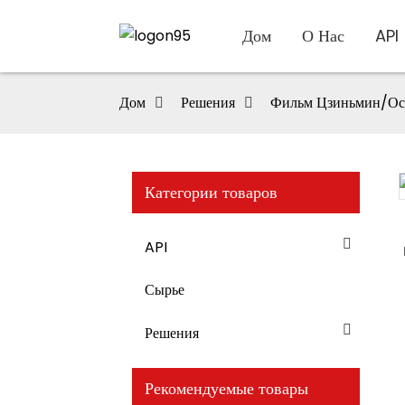
Дом
О Нас
API
Дом
Решения
Фильм Цзиньмин/Ост
Категории товаров
Loading...
Loading...
API
Сырье
Решения
Рекомендуемые товары