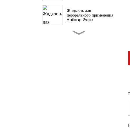
Жидкость для
перорального применения
Hailong Gejie
Фуфан Даньшен Пиан
Цзиньмин Пянь/Острый
горловой удар
Диосмектит/ Смектит/
Бентонит/
Монтмориллонит API
l-Muscone API / API
азиатских традиционных
лекарств