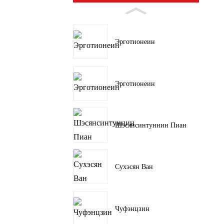
Эрготионеин
Эрготионеин
Шэсянсинтуннин Пиан
Сухэсян Ван
Чуфэнцзин