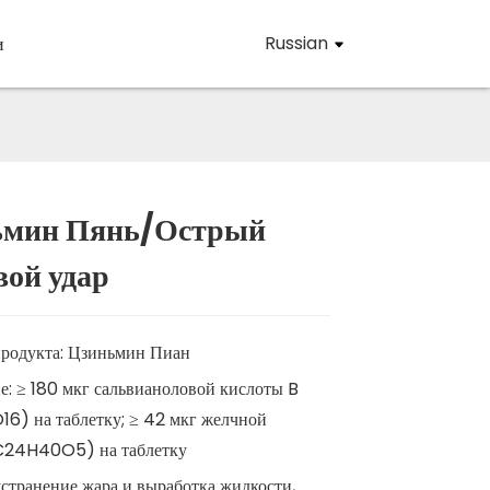
и
Russian
ьмин Пянь/Острый
Loading...
Loading...
Loading..
Loading..
вой удар
продукта: Цзиньмин Пиан
: ≥ 180 мкг сальвианоловой кислоты B
6) на таблетку; ≥ 42 мкг желчной
C24H40O5) на таблетку
странение жара и выработка жидкости,