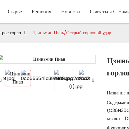
Сырье
Решения
Новости
Связаться С Нам
рое горло
Цзиньмин Пянь/Острый горловой удар
Цзин
Loading...
Loading...
горло
Название 
Содержание
(C36H30O1
кислоты (
Функция: у