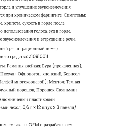
горла и улучшение звукоизвлечения.
тся при хроническом фарингите. Симптомы:
е, хрипота, сухость в горле после
о использования голоса, зуд в горле,
е звукоизвлечения и затруднение речи.
ный регистрационный номер
ного средства: Z10910011
ы: Ремания клейкая; Бура (прокаленная);
Нюхуан; Офиопогон; японский; Борнеол;
Шалфей многокорневой); Ментол; Темная
мчужный порошок; Порошок Сюаньмин
 Алюминиевый пластиковый
вый чехол, 0,6 г x 12 штук x 3 панели/
имаем заказы OEM и разрабатываем