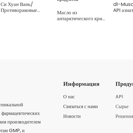
Си Хуан Вань/
dl-Musc
Противораковые
API азиа
Масло из
таблетки
традици
антарктического криля
лекарств
/ Сырье для пищевых
продуктов
Информация
Прод
О нас
API
 уникальной
Связаться с нами
Сырье
х фармацевтических
Новости
Решени
шим производителем
ртам GMP, и