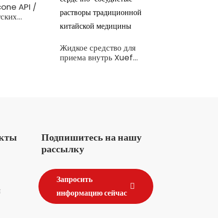
one API /
тских
онных
Жидкое средство для
приема внутрь Xuefu
Zhuyu / Типичные
сердечно-сосудистые
растворы
традиционной
китайской медицины
укты
Подпишитесь на нашу
рассылку
Запросить
я
информацию сейчас