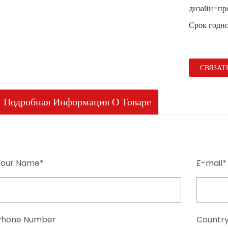
дизайн-пр
Срок годно
СВЯЗАТ
Подробная Информация О Товаре
Your Name*
E-mail*
Phone Number
Countr