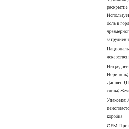
раскрытие 
Используе
боль в горл
чрезмерног
затруднени
Националь
лекарствен
Ингредиент
Норичник; 
Даншен ​​(
слива; Же
Упаковка:
пенопласто
коробка
OEM: Прин