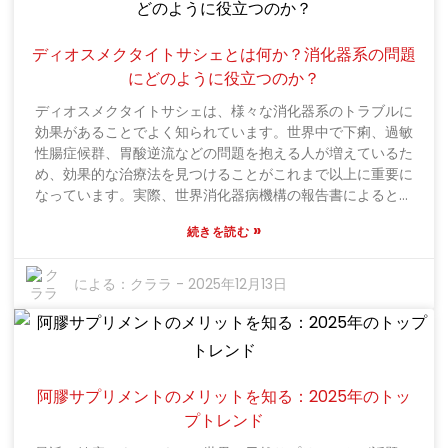
くの臨床研究がこれを裏付けており、お腹の不調に悩む人々
に大きな効果をもたらすことが示されています。例えば、
『Journal of Natural Remedies』誌に掲載された研究で
ディオスメクタイトサシェとは何か？消化器系の問題
は、スメクタイト・アピは下痢や膨満感といった症状を大幅
にどのように役立つのか？
に軽減し、多くの人々の日常生活を楽にする可能性があるこ
とが示唆されています。自然派でホリスティックな健康法を
ディオスメクタイトサシェは、様々な消化器系のトラブルに
求める人が増える中、スメクタイト・アピは非常にクールで
効果があることでよく知られています。世界中で下痢、過敏
革新的なソリューションとして際立っており、現代の健康志
性腸症候群、胃酸逆流などの問題を抱える人が増えているた
向の消費者が求めているものにぴったり合致するものです。
め、効果的な治療法を見つけることがこれまで以上に重要に
なっています。実際、世界消化器病機構の報告書によると、
成人の約20%が頻繁に腸の不快感に悩まされているとのこと
»
続きを読む
です。実際に効果のある解決策が切実に求められているのは
当然のことです。では、ディオスメクタイトとは一体何なの
でしょうか？なぜこれほど人気が​​あるのでしょうか？それ
による：
クララ
-
2025年12月13日
は、腸内でシールドのような役割を果たす天然の粘土鉱物で
す。腸の内壁に保護バリアを形成し、毒素や有害物質を吸収
することで、消化器系のトラブルの症状を緩和する効果があ
ります。研究によると、ディオスメクタイトサシェを摂取す
ると、下痢の頻度が減るだけでなく、急性胃腸炎の回復も早
阿膠サプリメントのメリットを知る：2025年のトッ
まることが分かっています。さらに、International Journal
プトレンド
of Gastroenterologyに掲載された研究では、ディオスメク
タイトは腹痛や不快感を軽減することで生活の質を大幅に向