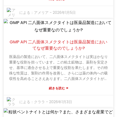
す」と述べています。企業がデジタルプラットフォームに香
りを簡単に取り入れることができるため、非常にエキサイテ
ィングなAPIです。例えば、Scent Solutionsは、APIの導入
による：
アメリア
-
2026年1月5日
後、顧客満足度が大幅に向上したと実感しています。しか
し、ここで問題となるのは、APIを最大限に活用する方法を見
つけることです。適切な実装をするのは必ずしも簡単ではあ
りません。その可能性は確かにありますが、正直なところ、
すべての試行錯誤が完璧に終わるわけではありません。ブラ
GMP API 二八面体スメクタイトは医薬品製造におい
ンドによっては、香りのブレンドを完璧に行うことが難しい
てなぜ重要なのでしょうか?
場合があります。そのため、L Muscone APIを使用する際に
は、企業がアプローチを慎重に検討することが非常に重要で
医薬品の製造において、二八面体スメクタイトは実はかなり
す。ある程度の試行錯誤は当然のことです。
重要な役割を担っています。この粘土鉱物は、薬剤を安定さ
せ、基準に適合させる上で重要な役割を果たします。その特
殊な性質は、製剤の作用を改善し、さらには薬の体内への吸
収性を高めることさえあります。二八面体スメクタイトが非
常に貴重なのは、有効成分を吸着して保持する能力です。こ
»
続きを読む
れは、薬剤が時間の経過とともにどのように放出されるかを
制御するのに役立つため、非常に重要です。メーカーがこれ
を正しく行えば、患者にとってより良い結果が得られる可能
による：
クララ
-
2026年1月3日
性があります。ただし、この粘土のすべてのサプライヤーが
医薬品としての使用に必要な厳格な品質基準を満たしている