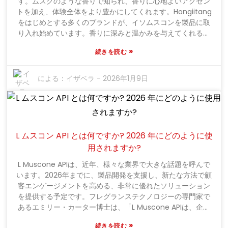
す。ムスクのような香りで知られ、香りに心地よいアクセン
いかに重要であるかを改めて考えさせられます。つまり、脳
トを加え、体験全体をより豊かにしてくれます。Hongiitang
卒中治療でより良い結果を得るためには、意識を高め、継続
をはじめとする多くのブランドが、イソムスコンを製品に取
的な研究に着手することが不可欠だということです。
り入れ始めています。香りに深みと温かみを与えてくれるの
です。まるで、香りにちょっとした刺激を与え、より魅力的
»
続きを読む
にしてくれるのです。今日では、Hongiitangのような企業に
とって、デジタルAPIはほぼ必須となっています。これらを使
用することで、イソムスコンを様々なアプリケーションに簡
による：
イザベラ
-
2026年1月9日
単に組み込むことができます。これらのAPIにより、香料メー
カーはすぐにデータにアクセスでき、製品の改善に役立ちま
す。しかし、正直なところ、こうしたテクノロジーを扱うの
は時に難しいこともあります。こうしたデジタルツールを、
古き良き伝統的な方法とどのように組み合わせるかを考える
L ムスコン API とは何ですか? 2026 年にどのように使
ことが重要です。確かに大きな可能性を秘めていますが、API
用されますか?
の仕組みをしっかりと理解する必要があります。必ずしも分
かりやすいとは限りません。多くの香りのクリエイターは、
L Muscone APIは、近年、様々な業界で大きな話題を呼んで
こうした微妙なディテールを見落としがちです。今日の競争
います。2026年までに、製品開発を支援し、新たな方法で顧
の激しい市場では、些細なことさえもが重要になります。新
客エンゲージメントを高める、非常に優れたソリューション
しい技術と伝統的な手法を組み合わせることがイノベーショ
を提供する予定です。フレグランステクノロジーの専門家で
ンの鍵となるかもしれませんが、そのバランスを見つけるこ
あるエミリー・カーター博士は、「L Muscone APIは、企業
とは必ずしも容易ではありません。それでも、競争で優位に
が真にユニークな香りの体験を生み出すことを可能にしま
»
立つためには、ある程度は必要なのです。
続きを読む