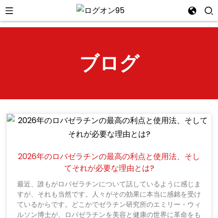
ブログ
n
2026年のロバゼラチンの最高の利点と使用法、そし
てそれが必要な理由とは?
最近、誰もがロバゼラチンについて話しているように感じま
すが、それも当然です。人々がその効果に本当に感銘を受け
ているからです。どこかでゼラチン研究所のエミリー・ウィ
ルソン博士が、ロバゼラチンを美容と健康の世界に革命をも