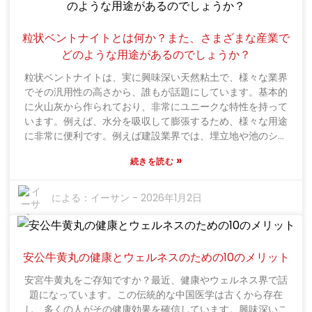
わけではないという点が問題です。ImerysやAshapuraなど
の企業は、基本的にゴールドスタンダードであるGMPグレー
ドの二八面体スメクタイトを供給しています。それでも、サ
粒状ベントナイトとは何か？また、さまざまな産業で
プライヤーを慎重に選ぶことが非常に重要です。なぜなら、
どのような用途があるのでしょうか？
手抜きをするサプライヤーがいて、それが薬の有効性を危険
にさらす可能性があるからです。安全性と有効性は譲れない
粒状ベントナイトは、実に興味深い天然粘土で、様々な業界
製薬業界にとって、信頼できる供給元からこれらの材料を調
でその汎用性の高さから、誰もが話題にしています。基本的
達することは必須です。結局のところ、患者の安全はそれに
に火山灰から作られており、非常にユニークな特性を持って
かかっているのですから。
います。例えば、水分を吸収して膨張するため、様々な用途
に非常に便利です。例えば建設業界では、埋立地や池のシー
リング材としてよく使用されています。膨張する性質は漏水
»
続きを読む
を防ぐのに役立ち、非常に便利です。しかし、それだけでは
ありません。農業にも大きなメリットがあります。土壌構造
を改善し、土地の保水性を高め、作物の生育を促し、土壌全
による：
イーサン
-
2026年1月2日
体の健全性を高めます。ここで覚えておいていただきたいこ
とがあります。粒状ベントナイトは素晴らしく便利な粘土で
すが、すべての原料が同じ品質というわけではありません。
品質にばらつきがあり、結果に影響を及ぼす可能性がありま
安公牛黄丸の健康とウェルネスのための10のメリット
す。そのため、厳選して信頼できる場所から調達することが
安宮牛黄丸をご存知ですか？最近、健康やウェルネス界で話
重要です。これを正しく行うことで、どのようなプロジェク
題になっています。この伝統的な中国医学は古くから存在
トに取り組んでいる場合でも、最大限の成果を得ることがで
し、多くの人がその健康効果を確信しています。興味深いこ
きます。