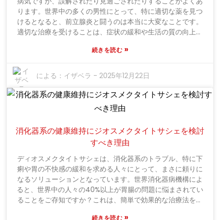
病気ですが、誤解されたり見過ごされたりすることがよくあ
っています。ホリスティックで穏やかな選択肢を求める人が
ります。世界中の多くの男性にとって、特に適切な薬を見つ
増える中、「安神不心丸」は不眠に悩む人にとって確かな選
けるとなると、前立腺炎と闘うのは本当に大変なことです。
択肢として際立っています。効果的な睡眠補助剤の需要が高
適切な治療を受けることは、症状の緩和や生活の質の向上に
まり続ける中、これは単なる一時的な流行ではなく、より良
繋がるため、非常に重要です。国際泌尿器科学会（ISUR）の
い睡眠と全体的な活力回復への真の希望を与えてくれるので
»
続きを読む
泌尿器科医であるジョン・スミス医師は、前立腺炎は症例に
す。
よって少しずつ異なることを強調しています。スミス医師
は、患者がどのようなタイプの前立腺炎を患っているかを正
による：
イザベラ
-
2025年12月22日
確に理解することが、最適な薬を見つける鍵だと述べていま
す。治療法には、抗生物質からα遮断薬、抗炎症薬まで、実に
様々な種類があります。そして正直なところ、適切な指導と
忍耐があれば、男性は自分のニーズに合った薬を見つけるこ
とができます。この記事は、「前立腺炎の薬」に関する混乱
消化器系の健康維持にジオスメクタイトサシェを検討
を解消し、より自信を持って治療を選択できるようにするた
すべき理由
めのものです。どのような治療法があるのか​​を知り、選択肢
を理解することは、よりうまく対処し、回復に向かうための
ディオスメクタイトサシェは、消化器系のトラブル、特に下
第一歩です。最終的には、男性が自らの健康を管理し、より
痢や胃の不快感の緩和を求める人々にとって、まさに頼りに
良い気分へと向かえるよう、力づけることがすべてです。
なるソリューションとなっています。世界消化器病機構によ
ると、世界中の人々の40%以上が胃腸の問題に悩まされてい
ることをご存知ですか？これは、簡単で効果的な治療法を手
元に置いておくことがいかに重要かを示しています。とにか
»
続きを読む