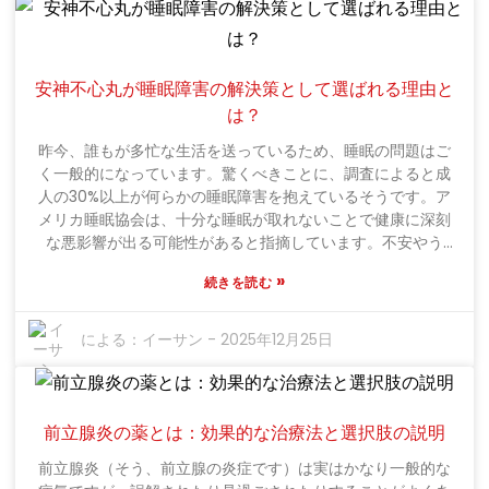
ちが、ロバゼラチンを日常生活に取り入れ始めています。肌
の弾力性を高めるためでも、単に栄養補助食品としてでも、
選択肢は無限にあるようです。さらに、その効果を裏付ける
証拠も増えており、この古代から伝わる成分を探求すること
安神不心丸が睡眠障害の解決策として選ばれる理由と
は、ますます魅力的になっています。ロバゼラチンの効果的
は？
な使い方を習得することが、より健康な肌と健康全般への鍵
となるかもしれません。まるで昔ながらの伝統と現代の健康
昨今、誰もが多忙な生活を送っているため、睡眠の問題はご
トレンドを融合させたかのようです。ロバゼラチンの効果を
く一般的になっています。驚くべきことに、調査によると成
詳しく見ていくと、見た目だけではないことが明らかになり
人の30%以上が何らかの睡眠障害を抱えているそうです。ア
ます。この製品は、健康にも大きなメリットをもたらしま
メリカ睡眠協会は、十分な睡眠が取れないことで健康に深刻
す。局所的に塗布する場合でも、食事の一部として楽しむ場
な悪影響が出る可能性があると指摘しています。不安やう
合でも、自然に美しさと活力を高めたいと考えているすべて
つ、さらには慢性疾患の発症にもつながりかねません。こう
»
の人にとって、ロバゼラチンは大きな可能性を秘めていま
続きを読む
した混乱の中、「安神不心丸」は漢方薬として大きな注目を
す。
集めています。特に、心を落ち着かせ、より良い睡眠を促す
効果があるとされています。伝統中国医学の権威である李偉
による：
イーサン
-
2025年12月25日
医師は、この治療法の有効性を強調しています。「安神不心
丸は、心を養い、心を落ち着かせることで、不眠症の根本原
因に働きかけます」と彼は言います。安神不心丸は、バラン
スを取り戻し、心の平穏をもたらすために伝統的に使用され
前立腺炎の薬とは：効果的な治療法と選択肢の説明
てきた漢方薬成分でできており、今では、自然な睡眠ソリュ
前立腺炎（そう、前立腺の炎症です）は実はかなり一般的な
ーションを求める医療従事者や一般の人々の間で注目が集ま