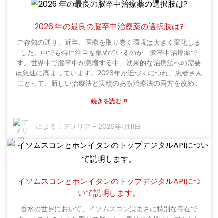
です。そのため、BYK添加剤などの企業は、良質な原料を入手
するために厳格なテストを行っています。この鉱物を深く掘
り下げて理解することで、その特性を含め、最大限の効果を
2026 年の最良の脳卒中治療薬の選択肢は?
得ることができます。全体として、二八面体スメクタイトの
ご存知の通り、近年、医療を取り巻く環境は大きく変化しま
可能性を探るということは、その素晴らしい利点と限界の両
した。中でも特に注目を集めているのが、脳卒中治療薬で
方を理解することを意味します。二八面体スメクタイトは非
す。世界中で脳卒中が急増する中、効果的な治療法への需要
常に魅力的な素材ですが、そのストーリーにはさらに多くの
は急速に高まっています。2026年が近づくにつれ、患者さん
魅力があります。
にとって、新しい治療法と実績のある治療法の両方を改めて
検討することが非常に重要になっています。研究者や製薬会
»
続きを読む
社は現在、限界に挑戦し、脳卒中を予防する新しい方法を見
つけようと躍起になっています。ファイザーのような大手企
業は、状況を一変させる可能性のある革新的なアイデアを研
による：
アメリア
-
2026年1月11日
究しています。最近の研究では、迅速な対応が大きな違いを
生み、脳卒中による長期的な障害を軽減するのに役立つこと
が示されています。しかし、問題は、こうした進歩にもかか
わらず、多くの人が自分に何ができるのかをまだよく知らな
いということです。そして、正直に言って、これらの脳卒中
イソムスコンとホンイタンのトップデジタルAPIにつ
治療薬の効果は人によって大きく異なります。ある治療法
いて説明します。
は、ある人には完璧にフィットする一方で、別の人にはそれ
ほど効果がない場合があります。これは、個別化医療という
香水の世界において、イソムスコンはまさに特別な存在で
概念そのもの、そして個人に合わせた治療のカスタマイズが