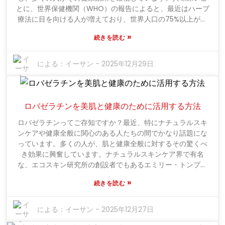
とに、世界保健機関（WHO）の報告によると、最近はハーブ
療法に目を向ける人が増えており、世界人口の75%以上が健
康増進のために何らかの伝統的またはハーブ療法を利用して
»
続きを読む
いるそうです。かなり印象的ですよね？伝統医学界で非常に
尊敬されている李偉博士は、安宮牛黄丸は総合的な健康をサ
ポートするために一緒に作用すると思われる天然成分のミッ
による：
イーサン
-
2025年12月29日
クスを提供していると述べています。これは、この種の治療
法が主流の健康に関する会話でより受け入れられつつあるこ
との兆候です。研究によると、この丸薬は認知機能を改善
し、免疫システムを強化するのに役立つ可能性があることが
ロバゼラチンを美肌と健康のために活用する方法
示唆されています。とはいえ、試した人の多くが良い結果を
ロバゼラチンってご存知ですか？最近、特にナチュラルスキ
報告している一方で、注意を怠らないことが重要です。誰も
ンケアや健康全般に関心のある人たちの間でかなり話題にな
が同じように反応するわけではなく、科学的にもまだ完全に
っています。多くの人が、肌と健康全般に対するその驚くべ
は結論が出ていません。人それぞれ体質が異なるため、始め
き効果に興奮しています。ナチュラルスキンケア界で有名
る前に医療専門家に相談するのが賢明です。結局のところ、
な、エコスキン研究所の創設者でもあるエミリー・トンプソ
健康に関しては、十分な情報を得て、自分に合った方法を選
ン博士は、この成分がいかに特別であるかを強調していま
ぶことが重要です。
»
続きを読む
す。博士によると、ロバゼラチンに含まれる豊富なアミノ酸
は、肌に潤いを与えるだけでなく、健康全般をサポートする
そうです。この1つの成分が2つの役割を果たすなんて、とて
による：
イーサン
-
2025年12月27日
も素晴らしいと思いませんか？近年、健康に関心のある人た