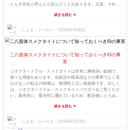
たらす存在と呼んだと読んだことがあります。正直、それも
もっともです。話題は至る所で広がり、多くの人が特別な成
»
続きを読む
分として捉え始めています。では、ロバゼラチンとは一体何
なのでしょうか？ロバの皮から作られ、コラーゲンとアミノ
酸が豊富に含まれています。これらはお肌にとても良い成分
による：
イーサン
-
2026年1月16日
です。肌の弾力性を高め、潤いを保つ効果があると言われて
います。また、これは単なる新しいトレンドではなく、古く
から医療分野で使用され、特に関節の健康や消化器系のサポ
ートに役立っています。しかし、ここが難しいところです。
二八面体スメクタイトについて知っておくべき10の事
その原料がどのように調達されているのか、そして持続可能
実
なものなのかを疑問に思う人もいます。それは当然の疑問で
ジオクタヘドラル・スメクタイトは非常に興味深い鉱物で、
す。ロバゼラチン、特にロバ皮ゼラチンのような製品を妊娠
様々な用途があります。化粧品や医薬品などの業界でよく見
中に使用することを考えているなら、事前によく調べること
かけるこの粘土の特徴は、膨潤性と広い表面積です。詳しく
が非常に重要です。妊娠への影響に関する確固たる研究がま
は、ジオクタヘドラル・スメクタイトパウダーをご覧くださ
だ十分に行われていないため、妊婦の方は特に注意が必要で
い。基本的に、吸水性に優れているため、配合物にとろみを
す。これは、伝統的な用途を尊重しつつ、現代科学と安全性
つけるのに非常に便利です。保湿力が高いため、スキンケア
のバランスを取る必要があることを改めて認識させてくれる
»
続きを読む
製品や美容製品での効果も高まります。しかし、多くのもの
ものです。ロバゼラチンの世界は進化を続けており、多くの
と同様に、すべてが順調に進むわけではありません。高品質
可能性を秘めている一方で、慎重に検討する必要があること
のジオクタヘドラル・スメクタイトを見つけるのは難しい場
は間違いありません。
による：
ルーカス
-
2026年1月13日
合があります。純度は様々で、メーカーにとっては懸念事項