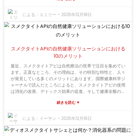
く、天然の粘土鉱物であるディオスメクタイトは、毒素や細
菌を吸着し、腸内に一種の保護バリアを作り出すことで作用
します。腸の健康の専門家であるエミリー・ハリソン博士
による：
エミリー
-
2025年12月18日
は、「ディオスメクタイトサシェは、突発的な消化器系のト
ラブルと慢性的な消化器系のトラブルの両方に悩む人々にと
って有望な選択肢となるでしょう」と述べています。彼女の
見解は、ますます多くの医師がこの製品の利点を認識してい
ることを如実に示しています。最近の研究もこれを裏付けて
スメクタイトAPIの自然健康ソリューションにおける
おり、ディオスメクタイトは排便回数を大幅に減らし、患者
10のメリット
の回復を早める効果があることが示されています。消化の問
題に対する安全で信頼できる解決策を求める人が増えるにつ
最近、スメクタイトアピは自然療法の世界で注目を集めてい
れ、ディオスメクタイト サシェの使用は、世界中でホリステ
ます。正直なところ、その理由は、その特別な特性と、人々
ィック ヘルスケアの実践においてより大きな部分を占めるよ
が発見している多くのメリットにあります。国際健康科学ジ
うになるでしょう。
ャーナルで読んだところによると、スメクタイトアピの使用
は消化の改善、デトックス効果の促進、そして健康全般の維
持に役立つそうです。著名な地質学者であり臨床研究者でも
»
続きを読む
あるジョン・スミス博士は、このミネラルの重要性を指摘し
ています。「スメクタイトアピは単に柔軟性があるだけでな
く、体の機能改善に不可欠であり、自然療法には欠かせない
による：
イーサン
-
2025年12月16日
ものです」と彼は言います。スメクタイトアピの驚くべき点
は、毒素を吸収し、体内のバランスを取り戻す能力です。多