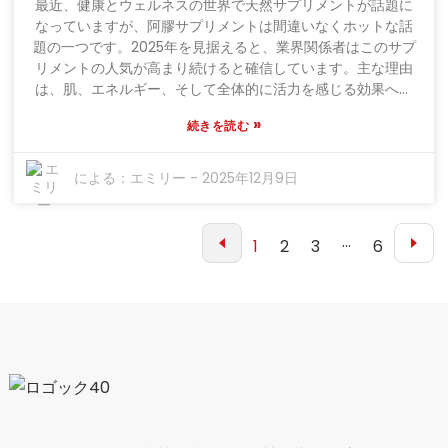
最近、健康とウェルネスの世界で天然サプリメントが話題に
上させる可能性があることが指摘されており、消化器系の健
なっていますが、阿膠サプリメントは間違いなくホットな話
康管理において非常に重要な役割を担っています。ディオス
題の一つです。2025年を見据えると、業界関係者はこのサプ
メクタイトサシェの安全性と有効性を考えると、腸の問題に
リメントの人気が高まり続けると確信しています。主な理由
対処するための非薬物療法を探している医療従事者にとっ
は、肌、エネルギー、そして全体的に活力を感じる効果への
て、検討する価値は十分にあります。多くの人がこのような
人々の関心が高まっていることです。伝統的な漢方薬の研究
»
問題を抱えているため、ディオスメクタイトを理解し、活用
続きを読む
で知られるエミリー・チェン博士は、阿膠は血液に良いだけ
することで、患者さんの気分を良くし、全体的な健康状態を
でなく、精神を高める効果もあると指摘しています。彼女
改善する上で大きな違いを生み出すことができるでしょう。
は、「阿膠サプリメントは血液を養うだけでなく、精神を活
による：
エミリー
-
2025年12月9日
性化させるため、ホリスティックな健康の強力な味方です」
と述べています。正直なところ、この古代療法が現代の健康
に関する議論の中でこれほど注目を集めているのは驚くべき
1
2
3
···
6
ことです。さらに、クリーンビューティーや自然な方法で気
分を良くする方法に注目する人が増えているため、阿膠のよ
うな製品は本当に効果的です。伝統医学に根ざした豊かな歴
史を持つ阿膠は、現代の意識の高い消費者にとってさらに魅
力的な存在です。ウェルネス、セルフケア、自然派志向とい
ったトレンドは、阿膠が人々の健康習慣の一部となる可能性
を示唆しています。2025年の展望を考えると、阿膠の効能だ
けでなく、自然で効果的な健康ソリューションを求める現代
の潮流とどのように結びつくかが同様に重要であることは明
らかです。実のところ、この古代の治療法は、今日のウェル