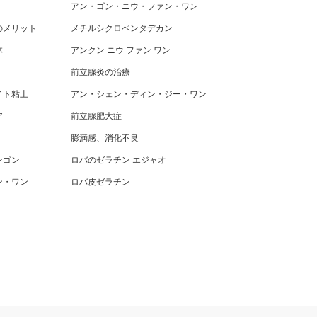
アン・ゴン・ニウ・ファン・ワン
のメリット
メチルシクロペンタデカン
体
アンクン ニウ ファン ワン
前立腺炎の治療
イト粘土
アン・シェン・ディン・ジー・ワ​​ン
ア
前立腺肥大症
膨満感、消化不良
ンゴン
ロバのゼラチン エジャオ
ン・ワン
ロバ皮ゼラチン