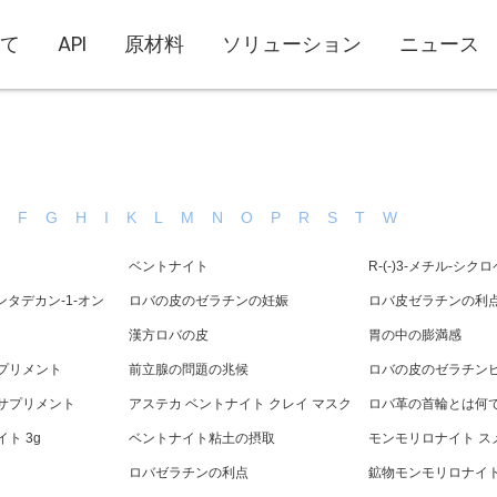
て
API
原材料
ソリューション
ニュース
E
F
G
H
I
K
L
M
N
O
P
R
S
T
W
ベントナイト
R-(-)3-メチル-シ
ンタデカン-1-オン
ロバの皮のゼラチンの妊娠
ロバ皮ゼラチンの利
漢方ロバの皮
胃の中の膨満感
プリメント
前立腺の問題の兆候
ロバの皮のゼラチン
サプリメント
アステカ ベントナイト クレイ マスク
ロバ革の首輪とは何
ト 3g
ベントナイト粘土の摂取
モンモリロナイト ス
ロバゼラチンの利点
鉱物モンモリロナイ