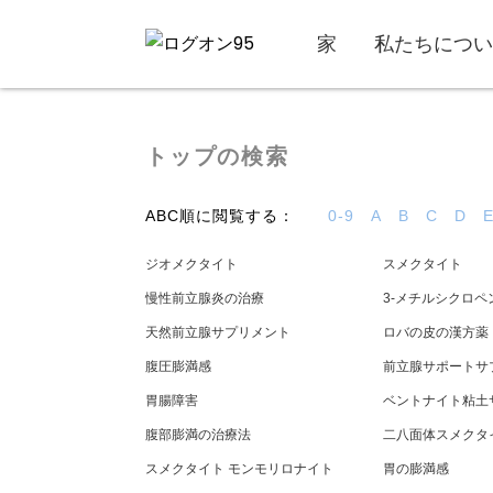
家
私たちについ
トップの検索
ABC順に閲覧する：
0-9
A
B
C
D
ジオメクタイト
スメクタイト
慢性前立腺炎の治療
3-メチルシクロペ
天然前立腺サプリメント
ロバの皮の漢方薬
腹圧膨満感
前立腺サポートサ
胃腸障害
ベントナイト粘土
腹部膨満の治療法
二八面体スメクタイ
スメクタイト モンモリロナイト
胃の膨満感