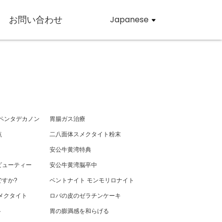
お問い合わせ
Japanese
クロペンタデカノン
胃腸ガス治療
点
二八面体スメクタイト粉末
安公牛黄湾特典
ビューティー
安公牛黄湾脳卒中
ですか?
ベントナイト モンモリロナイト
メクタイト
ロバの皮のゼラチンケーキ
ト
胃の膨満感を和らげる