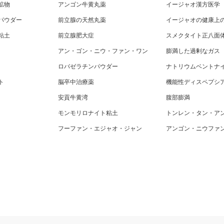
鉱物
アンゴン牛黄丸薬
イージャオ漢方医学
パウダー
前立腺の天然丸薬
イージャオの健康上
粘土
前立腺肥大症
スメクタイト正八面
アン・ゴン・ニウ・ファン・ワン
膨満した過剰なガス
ロバゼラチンパウダー
ナトリウムベントナ
ト
脳卒中治療薬
機能性ディスペプシ
安貢牛黄湾
腹部膨満
モンモリロナイト粘土
トンレン・タン・ア
フーファン・エジャオ・ジャン
アンゴン・ニウファ