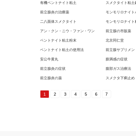
有機ベントナイト粘土
スメクタイト粘土
前立腺炎の治療薬
モンモリロナイト
二八面体スメクタイト
モンモリロナイト
アン・クン・ニウ・ファン・ワン
前立腺の市販薬
ベントナイト粘土粉末
北京同仁堂
ベントナイト粘土の使用法
前立腺サプリメン
安公牛黄丸
膨満感の症状
前立腺炎の症状
腹部ガス治療法
前立腺炎の薬
スメクタ下痢止め
1
2
3
4
5
6
7