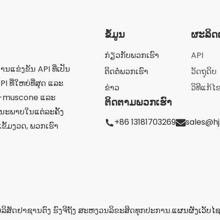
ຂໍ້ມູນ
ຜະລິດ
ກ່ຽວກັບພວກເຮົາ
API
ການແຂ່ງຂັນ API ທີ່ເປັນ
ຕິດຕໍ່ພວກເຮົາ
ວັດຖຸດິບ
I ທີ່ໃຫຍ່ທີ່ສຸດ ແລະ
ຂ່າວ
ວິທີແກ້ໄ
l-muscone ແລະ
ຕິດຕາມພວກເຮົາ
ນະພາບໃນແຕ່ລະຄັ້ງ
+86 13181703269
sales@h
ຂັ້ມງວດ, ພວກເຮົາ
.
ໍລິສັດຢາຊານຕົງ ຮົງຈີຖັງ ສະຫງວນລິຂະສິດທຸກປະການ.
ແຜນຜັງເວັບໄຊທ