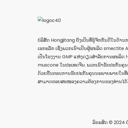
ບໍລິສັດ Hongjitang ຍັງເປັນທີ່ຮູ້ຈັກກັນດີໃນດ້ານ
ເອກະລັກ ເຊິ່ງພວກເຮົາເປັນຜູ້ຜະລິດ smectite AP
ເປັນໂຮງງານ GMP ແຫ່ງດຽວສຳລັບການຜະລິດ 
muscone ໃນປະເທດຈີນ. ພວກເຮົາຮັບປະກັນຄຸນ
ດ້ວຍຂັ້ນຕອນການຮັບປະກັນຄຸນນະພາບພາຍໃນທີ່ເ
ສາມາດຕອບສະໜອງຄວາມຕ້ອງການຂອງທ່ານໄດ້
ລິຂະສິດ © 2024 ບ