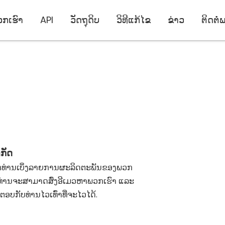
ວກເຮົາ
API
ວັດຖຸດິບ
ວິທີແກ້ໄຂ
ຂ່າວ
ຕິດຕໍ່
ຳກັດ
າກທ່ານເບິ່ງລາຍການຜະລິດຕະພັນຂອງພວກ
ນ. ທ່ານຈະສາມາດສົ່ງອີເມວຫາພວກເຮົາ ແລະ
ອບກັບທ່ານໄວເທົ່າທີ່ຈະໄວໄດ້.