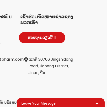
ຕະພັນ
ເຂົ້າຮ່ວມຈົດໝາຍຂ່າວຂອງ
ພວກເຮົາ
ສອບຖາມດຽວນີ້
ຂ
jtpharm.com
ເລກທີ່ 30766 Jingshidong
Road, Licheng District,
Jinan, ຈີນ
໌,
ບລັອກຍອດນິຍົມ
Leave Your Message