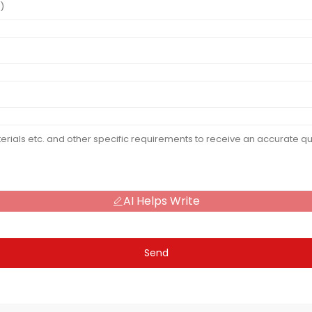
AI Helps Write
Send