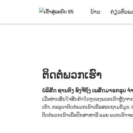
ບ້ານ
ກ່ຽວກັບພ
ຕິດຕໍ່ພວກເຮົາ
ບໍລິສັດ ຊານຕົງ ຮົງຈີຖັງ ເພສັດມາຣກຣຸບ ຈ
ເມື່ອທ່ານສົນໃຈສິນຄ້າໃດໆຂອງພວກເຮົາຫຼັງຈ
ເຮົາ, ກະລຸນາຕິດຕໍ່ພວກເຮົາເພື່ອສອບຖາມຂໍ້ມູ
ຕິດຕໍ່ພວກເຮົາເພື່ອປຶກສາຫາລື ແລະ ພວກເຮົາຈະຕ