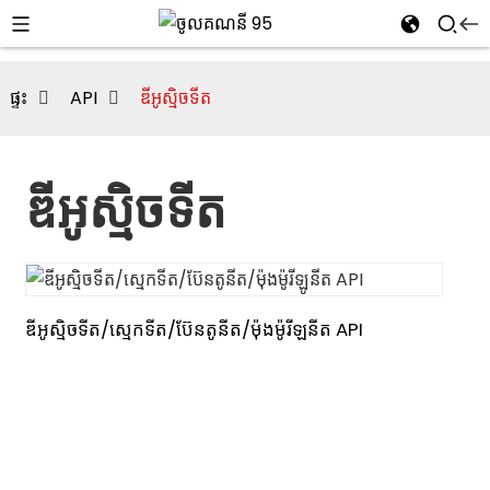
ផ្ទះ
API
ឌីអូស្មិចទីត
ឌីអូស្មិចទីត
ឌីអូស្មិចទីត/ស្មេកទីត/ប៊ែនតូនីត/ម៉ុងម៉ូរីឡូនីត API
i