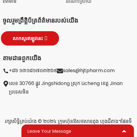
ព័ត៌មាន
ដំណោះស្រាយ
ចូលរួមព្រឹត្តិប័ត្រព័ត៌មានរបស់យើង
សាកសួរឥឡូវនេះ
តាមដានពួកយើង
+៨៦ ១៣១៨១៧០៣២៦៩
sales@hjtpharm.com
លេខ 30766 ផ្លូវ Jingshidong ស្រុក Licheng ខេត្ត Jinan
ប្រទេសចិន
រក្សាសិទ្ធិគ្រប់យ៉ាង © ២០២៤ ក្រុមហ៊ុនឱសថសានតុង ហុងជីតាង។
ផែនទី
គេហទំព័រ,
ប្លក់​កំពូល
Leave Your Message