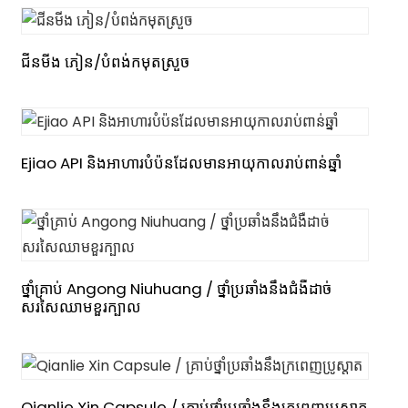
ជីនមីង ភៀន/បំពង់កមុតស្រួច
Ejiao API និងអាហារបំប៉នដែលមានអាយុកាលរាប់ពាន់ឆ្នាំ
ថ្នាំគ្រាប់ Angong Niuhuang / ថ្នាំប្រឆាំងនឹងជំងឺដាច់
សរសៃឈាមខួរក្បាល
Qianlie Xin Capsule / គ្រាប់ថ្នាំប្រឆាំងនឹងក្រពេញប្រូស្តាត