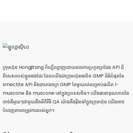
ក្រុមហ៊ុន Hongjitang ក៏ល្បីល្បាញដោយសារការប្រកួតប្រជែង API ដ៏
ពិសេសរបស់ខ្លួនផងដែរ ដែលយើងជាក្រុមហ៊ុនផលិត GMP ដ៏ធំបំផុតនៃ
smectite API និងជារោងចក្រ GMP តែមួយគត់សម្រាប់ផលិត l-
muscone និង muscone នៅក្នុងប្រទេសចិន។ យើងធានាគុណភាពនៃ
បាច់នីមួយៗជាមួយនឹងនីតិវិធី QA យ៉ាងតឹងរ៉ឹងនៅក្នុងក្រុមហ៊ុន យើងអាច
បំពេញតាមតម្រូវការរបស់អ្នក។