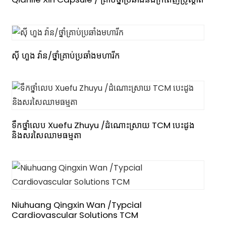
ស៊ី ហួង វ៉ាន/ថ្នាំគ្រាប់ប្រឆាំងមហារីក
ទឹកថ្នាំលេប Xuefu Zhuyu /ដំណោះស្រាយ TCM បេះដូង
និងសរសៃឈាមធម្មតា
Niuhuang Qingxin Wan /Typcial
Cardiovascular Solutions TCM