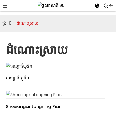
ផ្ទះ
ដំណោះស្រាយ
ដំណោះស្រាយ
អេហ្គោធីយ៉ូនីន
i
Shexiangxintongning Pian