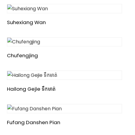
Suhexiang Wan
Chufengjing
Hailong Gejie ទឹកមាត់
Fufang Danshen Pian
n