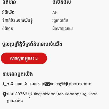
ព័ត៌មាន
ផលិតផល
អំពីយើង
API
ទំនាក់ទំនងមកយើងខ្ញុំ
វត្ថុធាតុដើម
ព័ត៌មាន
ដំណោះស្រាយ
ចូលរួមព្រឹត្តិប័ត្រព័ត៌មានរបស់យើង
សាកសួរឥឡូវនេះ
តាមដានពួកយើង
+៨៦ ១៣១៨១៧០៣២៦៩
sales@hjtpharm.com
លេខ 30766 ផ្លូវ Jingshidong ស្រុក Licheng ខេត្ត Jinan
ប្រទេសចិន