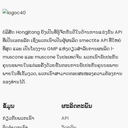
ບໍລິສັດ Hongjitang ຍັງເປັນທີ່ຮູ້ຈັກກັນດີໃນດ້ານການແຂ່ງຂັນ API
ທີ່ເປັນເອກະລັກ ເຊິ່ງພວກເຮົາເປັນຜູ້ຜະລິດ smectite API ທີ່ໃຫຍ່
ທີ່ສຸດ ແລະ ເປັນໂຮງງານ GMP ແຫ່ງດຽວສຳລັບການຜະລິດ l-
muscone ແລະ muscone ໃນປະເທດຈີນ. ພວກເຮົາຮັບປະກັນ
ຄຸນນະພາບໃນແຕ່ລະຄັ້ງດ້ວຍຂັ້ນຕອນການຮັບປະກັນຄຸນນະພາບ
ພາຍໃນທີ່ເຂັ້ມງວດ, ພວກເຮົາສາມາດຕອບສະໜອງຄວາມຕ້ອງການ
ຂອງທ່ານໄດ້.
ຂໍ້ມູນ
ຜະລິດຕະພັນ
ກ່ຽວກັບພວກເຮົາ
API
ຕິດຕໍ່ພວກເຮົາ
ວັດຖຸດິບ