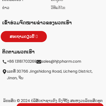
ຂ່າວ
ວິທີແກ້ໄຂ
ເຂົ້າຮ່ວມຈົດໝາຍຂ່າວຂອງພວກເຮົາ
ສອບຖາມດຽວນີ້
ຕິດຕາມພວກເຮົາ
+86 13181703269
sales@hjtpharm.com
ເລກທີ່ 30766 Jingshidong Road, Licheng District,
Jinan, ຈີນ
ລິຂະສິດ © 2024 ບໍລິສັດຢາຊານຕົງ ຮົງຈີຖັງ ສະຫງວນລິຂະສິດທຸກ