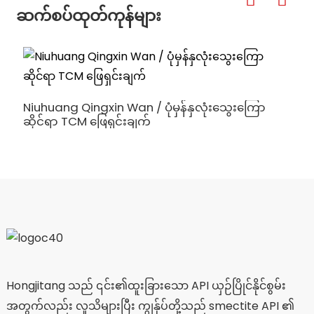
ဆက်စပ်ထုတ်ကုန်များ
A
Niuhuang Qingxin Wan / ပုံမှန်နှလုံးသွေးကြော
ဆိုင်ရာ TCM ဖြေရှင်းချက်
Hongjitang သည် ၎င်း၏ထူးခြားသော API ယှဉ်ပြိုင်နိုင်စွမ်း
အတွက်လည်း လူသိများပြီး ကျွန်ုပ်တို့သည် smectite API ၏