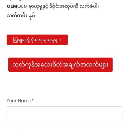
OEM
OEM မှာယူမှုနှင့် ဒီဇိုင်းအထုပ်ကို လက်ခံပါ။
သက်တမ်း
: နှစ်
ကြှနျုပျတို့ကိုဆကျသှယျရနျ
ထုတ်ကုန်အသေးစိတ်အချက်အလက်များ
Your Name*