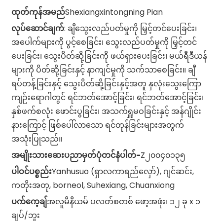
ထုတ်ကုန်အမည်
Shexiangxintongning Pian
လုပ်ဆောင်ချက်
: ချီသွေးလည်ပတ်မှုကို မြှင့်တင်ပေးခြင်း၊
အပေါက်များကို ပွင့်စေခြင်း၊ သွေးလည်ပတ်မှုကို မြှင့်တင်
ပေးခြင်း၊ သွေးပိတ်ဆို့ခြင်းကို ဖယ်ရှားပေးခြင်း၊ မယ်ရီဒီယန်
များကို ပိတ်ဆို့ခြင်းနှင့် နာကျင်မှုကို သက်သာစေခြင်း။ ချီ
ရပ်တန့်ခြင်းနှင့် သွေးပိတ်ဆို့ခြင်းနှင့်အတူ နှလုံးသွေးကြော
ကျဉ်းရောဂါတွင် ရင်ဘတ်အောင့်ခြင်း၊ ရင်ဘတ်အောင့်ခြင်း၊
နှစ်ဖက်စလုံး ဖောင်းပွခြင်း၊ အသက်ရှူမဝခြင်းနှင့် အန်ဂျိုင်း
နားကြောင့် ဖြစ်ပေါ်လာသော ရင်တုန်ခြင်းများအတွက်
အသုံးပြုသည်။
အမျိုးသားဆေးပညာမှတ်ပုံတင်နံပါတ်-
Z၂၀၀၄၀၁၃၅
ပါဝင်ပစ္စည်း
Yanhusuo (ရှာလကာရည်လှော်), ဂျင်ဆင်း,
ကတိုးအတု, borneol, Suhexiang, Chuanxiong
ပက်ကေ့ချ်
အလူမီနီယမ် ပလတ်စတစ် ဖော့အဖုံး၊ ၁၂ ခု x ၁
n
ချပ်/ဘူး