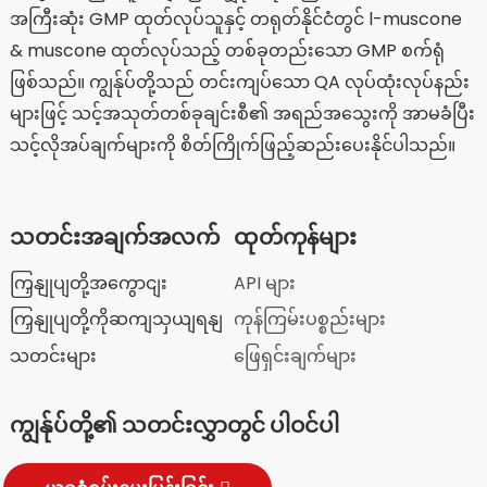
အကြီးဆုံး GMP ထုတ်လုပ်သူနှင့် တရုတ်နိုင်ငံတွင် l-muscone
& muscone ထုတ်လုပ်သည့် တစ်ခုတည်းသော GMP စက်ရုံ
ဖြစ်သည်။ ကျွန်ုပ်တို့သည် တင်းကျပ်သော QA လုပ်ထုံးလုပ်နည်း
များဖြင့် သင့်အသုတ်တစ်ခုချင်းစီ၏ အရည်အသွေးကို အာမခံပြီး
သင့်လိုအပ်ချက်များကို စိတ်ကြိုက်ဖြည့်ဆည်းပေးနိုင်ပါသည်။
သတင်းအချက်အလက်
ထုတ်ကုန်များ
ကြှနျုပျတို့အကွောငျး
API များ
ကြှနျုပျတို့ကိုဆကျသှယျရနျ
ကုန်ကြမ်းပစ္စည်းများ
သတင်းများ
ဖြေရှင်းချက်များ
ကျွန်ုပ်တို့၏ သတင်းလွှာတွင် ပါဝင်ပါ