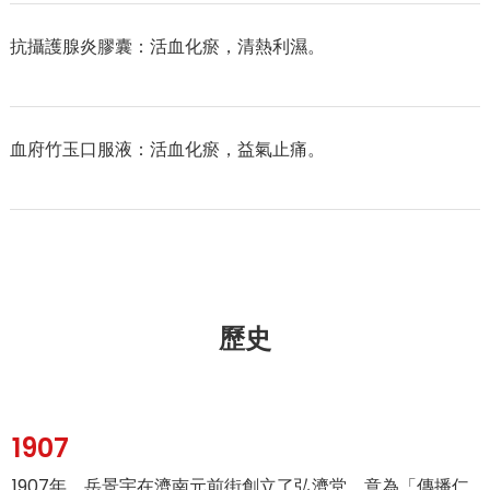
抗攝護腺炎膠囊：活血化瘀，清熱利濕。
血府竹玉口服液：活血化瘀，益氣止痛。
歷史
1907
1907年，岳景宇在濟南元前街創立了弘濟堂，意為「傳播仁