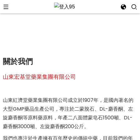
關於我們
山東宏基堂藥業集團有限公司
山東紅濟堂藥業集團有限公司成立於1907年，是國內著名的
大型GMP藥品生產公司，專注於二蒙脫石、DL-麝香酮、左
i
旋麝香酮等原料藥原料，年產二八面體蒙皂石1500噸、DL-
麝香酮3000噸、左旋麝香酮200公斤。
我們也專注於生產擁有百年歷史的傳統中藥，目前我們的年