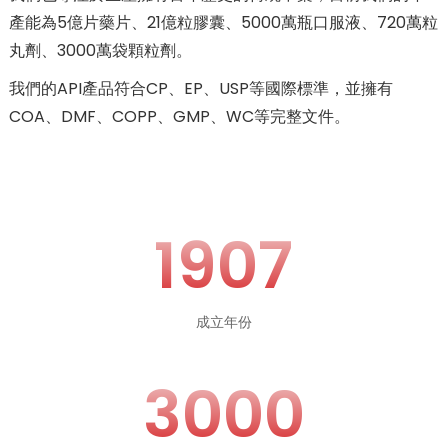
產能為5億片藥片、21億粒膠囊、5000萬瓶口服液、720萬粒
丸劑、3000萬袋顆粒劑。
我們的API產品符合CP、EP、USP等國際標準，並擁有
COA、DMF、COPP、GMP、WC等完整文件。
1907
成立年份
3000
n