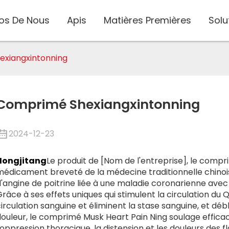
os De Nous
Apis
Matières Premières
Solu
xiangxintonning
Comprimé Shexiangxintonning
2024-12-23
Hongjitang
Le produit de [Nom de l'entreprise], le compr
médicament breveté de la médecine traditionnelle chinois
'angine de poitrine liée à une maladie coronarienne avec 
râce à ses effets uniques qui stimulent la circulation du Qi
irculation sanguine et éliminent la stase sanguine, et dé
douleur, le comprimé Musk Heart Pain Ning soulage effica
te/Montmorillonite
'oppression thoracique, la distension et les douleurs des fl