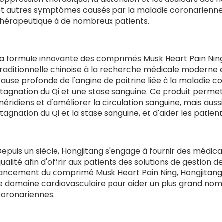
et autres symptômes causés par la maladie coronarienne, 
thérapeutique à de nombreux patients.
La formule innovante des comprimés Musk Heart Pain Ning 
traditionnelle chinoise à la recherche médicale moderne 
ause profonde de l'angine de poitrine liée à la maladie 
stagnation du Qi et une stase sanguine. Ce produit perme
éridiens et d'améliorer la circulation sanguine, mais auss
tagnation du Qi et la stase sanguine, et d'aider les patien
Depuis un siècle, Hongjitang s'engage à fournir des médi
ualité afin d'offrir aux patients des solutions de gestion d
lancement du comprimé Musk Heart Pain Ning, Hongjitan
le domaine cardiovasculaire pour aider un plus grand nom
coronariennes.