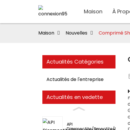
Maison
À Prop
Maison
Nouvelles
Comprimé She
Actualités Catégories
Actualités de l'entreprise
Actualités en vedette
d
G
c
API
Diosmectite/Smectite/Bentoni
l