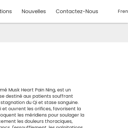
tions
Nouvelles
Contactez-Nous
Fre
imé Musk Heart Pain Ning, est un
e destiné aux patients souffrant
stagnation du Qi et stase sanguine.
 et ouvrent les orifices, favorisent la
bloquent les méridiens pour soulager la
cement les douleurs thoraciques,
ancs, l'essoufflement, les palpitations