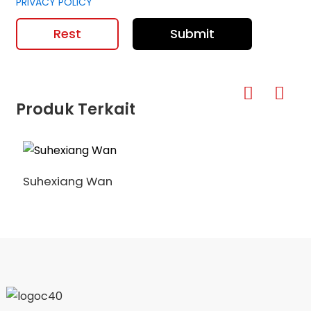
PRIVACY POLICY
Rest
Submit
Produk Terkait
Suhexiang Wan
l