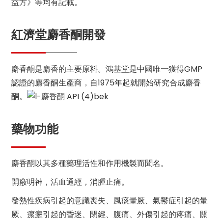
益方》等均有記載。
紅濟堂麝香酮開發
麝香酮是麝香的主要原料。鴻基堂是中國唯一獲得GMP
認證的麝香酮生產商，自1975年起就開始研究合成麝香
酮。
藥物功能
麝香酮以其多種藥理活性和作用機製而聞名。
開竅明神，活血通經，消腫止痛。
發熱性疾病引起的意識喪失、風痰暈厥、氣鬱症引起的暈
厥、瘰癧引起的昏迷、閉經、腹痛、外傷引起的疼痛、關