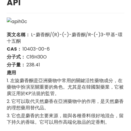
API
英文名稱：
L-麝香酮/(R)-(-)-麝香酮/R-(-)3-甲基-環
十五酮
CAS：
10403-00-6
分子式：
C16H30O
分子量：
238.41
應用
1. 左旋麝香酮是亞洲藥物中常用的關鍵活性藥物成分，在
藥物中扮演至關重要的角色。尤其是在韓國製藥業，它被
廣泛用於KP法規的監管。
2. 它可以取代天然麝香在亞洲藥物中的作用，是天然麝香
的理想藥用替代品。
3. 它也是麝香的主要來源，能與各種香料很好地混合，留
下持久的香味。它可以用作高端化妝品的定香劑。
n