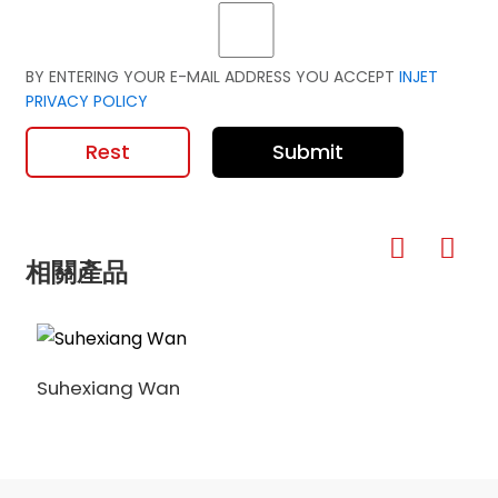
BY ENTERING YOUR E-MAIL ADDRESS YOU ACCEPT
INJET
PRIVACY POLICY
Rest
Submit
相關產品
Suhexiang Wan
S