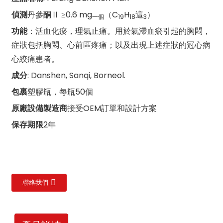
偵測
丹參酮Ⅱ ≥0.6 mg
（C
H
這
）
一個
19
18
3
功能
：活血化瘀，理氣止痛。用於氣滯血瘀引起的胸悶，
症狀包括胸悶、心前區疼痛；以及出現上述症狀的冠心病
心絞痛患者。
成分
: Danshen, Sanqi, Borneol.
包裹
塑膠瓶，每瓶50個
原廠設備製造商
接受OEM訂單和設計方案
保存期限
2年
聯絡我們
n