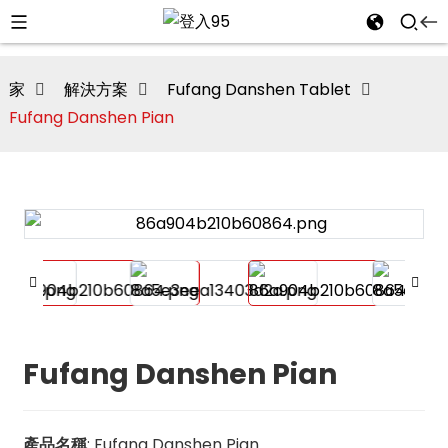
家
解決方案
Fufang Danshen Tablet
Fufang Danshen Pian
Fufang Danshen Pian
i
產品名稱
: Fufang Danshen Pian