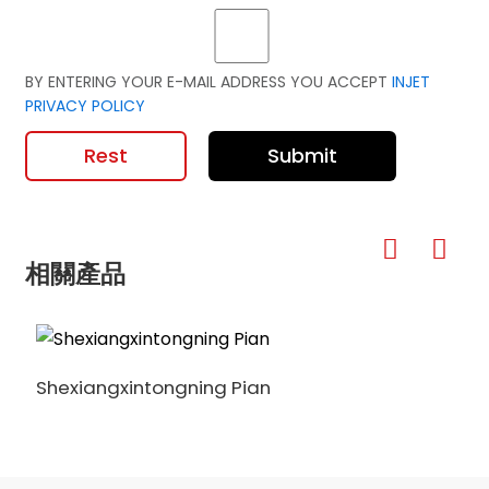
BY ENTERING YOUR E-MAIL ADDRESS YOU ACCEPT
INJET
PRIVACY POLICY
Rest
Submit
相關產品
Shexiangxintongning Pian
S