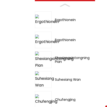
Ergothionein
Ergothionein
Shexiangxintongning
Pian
Suhexiang Wan
Chufengjing