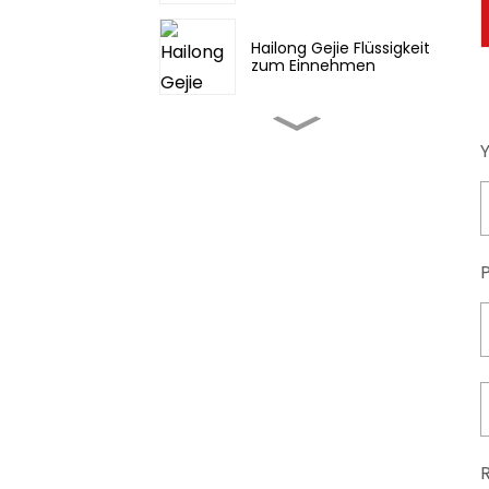
Hailong Gejie Flüssigkeit
zum Einnehmen
Fufang Danshen Pian
Jinming Pian/Scharfe
Kehle
Diosmektit/ Smektit /
Bentonit /
Montmorillonit API
l-Muscone API/API für
traditionelle asiatische
Arzneimittel