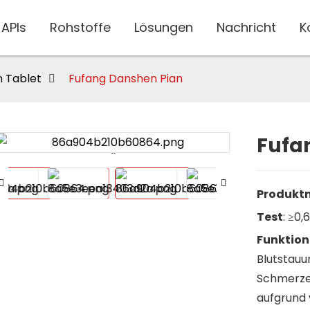
APIs
Rohstoffe
Lösungen
Nachricht
K
 Tablet
Fufang Danshen Pian
Fufa
Loading...
Loading...
Produkt
Test
: ≥0,
Funktion
Blutstauun
Schmerze
aufgrund 