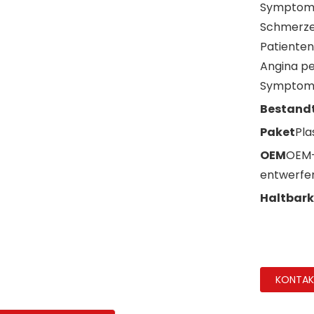
Symptomen
Schmerzen
Patienten
Angina pe
Symptome
Bestandt
Paket
Pla
OEM
OEM-
entwerfe
Haltbark
KONTAKT