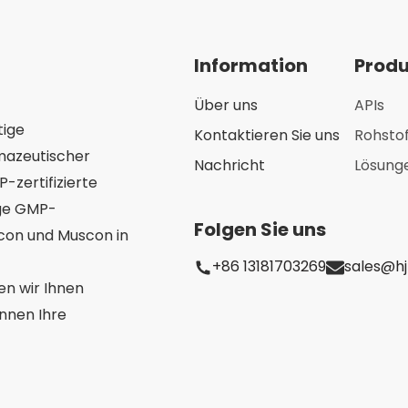
Information
Prod
Über uns
APIs
tige
Kontaktieren Sie uns
Rohsto
mazeutischer
Nachricht
Lösung
-zertifizierte
ige GMP-
Folgen Sie uns
scon und Muscon in
+86 13181703269
sales@h
en wir Ihnen
önnen Ihre