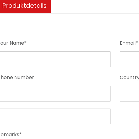
Produktdetails
Your Name*
E-mail*
Phone Number
Countr
Remarks*