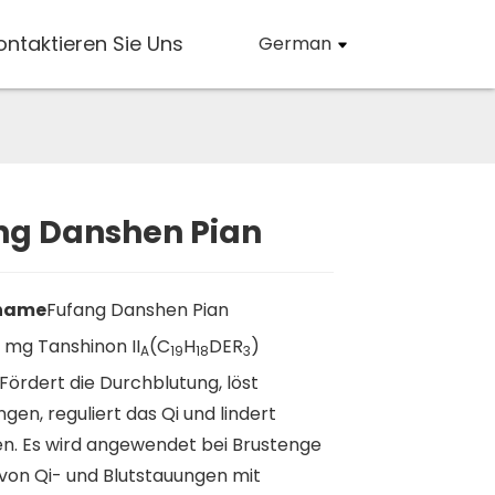
ontaktieren Sie Uns
German
ng Danshen Pian
Loading...
Loading...
Loading..
Loading..
name
Fufang Danshen Pian
6 mg Tanshinon II
(C
H
DER
)
A
19
18
3
Fördert die Durchblutung, löst
gen, reguliert das Qi und lindert
n. Es wird angewendet bei Brustenge
von Qi- und Blutstauungen mit