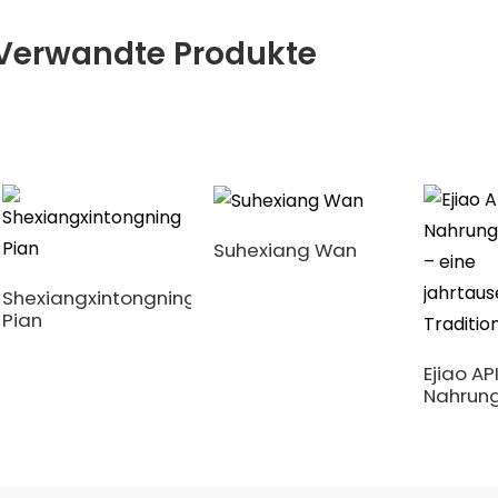
Verwandte Produkte
Suhexiang Wan
Shexiangxintongning
Pian
Ejiao AP
Nahrun
– eine
jahrtau
Traditi