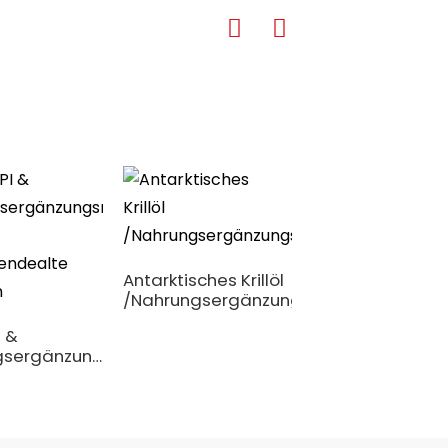
Antarktisches Krillöl
/Nahrungsergänzungsmittel
Natriumhyaluro
I &
Wirkstoff zur
gsergänzungsmittel
Injektion und als
Augentropfen
sendealte
on