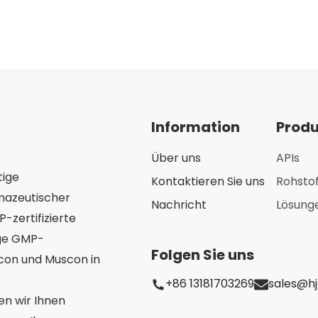
asiatische
asiatis
Arzneimittel
Arzneimi
Information
Prod
Über uns
APIs
tige
Kontaktieren Sie uns
Rohsto
mazeutischer
Nachricht
Lösung
-zertifizierte
ige GMP-
Folgen Sie uns
scon und Muscon in
+86 13181703269
sales@h
en wir Ihnen