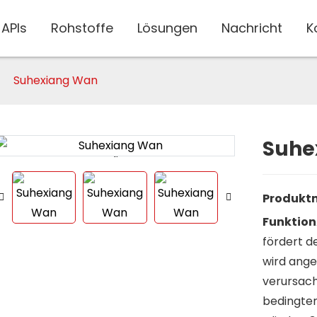
APIs
Rohstoffe
Lösungen
Nachricht
K
Suhexiang Wan
Suhe
Loading...
Loading...
Produkt
Funktion
fördert d
wird ange
verursac
bedingter