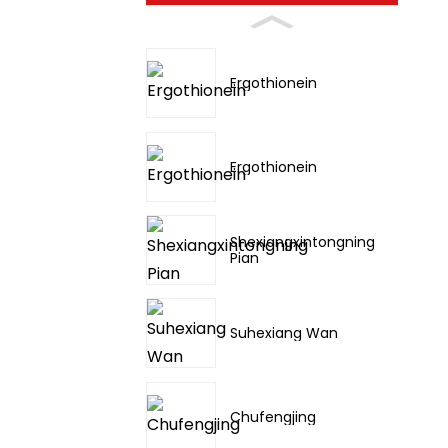
Ergothionein
Ergothionein
Shexiangxintongning
Pian
Suhexiang Wan
Chufengjing