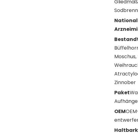
Gliedmaß
Sodbrenn
National
Arzneimi
Bestandt
Büffelhor
Moschus, 
Weihrauch
Atractylo
Zinnober
Paket
Wac
Aufhängen
OEM
OEM-
entwerfe
Haltbark