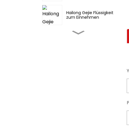
Hailong Gejie Flüssigkeit
zum Einnehmen
Fufang Danshen Pian
Jinming Pian/Scharfe
Kehle
Diosmektit/ Smektit /
Bentonit /
Montmorillonit API
l-Muscone API/API für
traditionelle asiatische
Arzneimittel