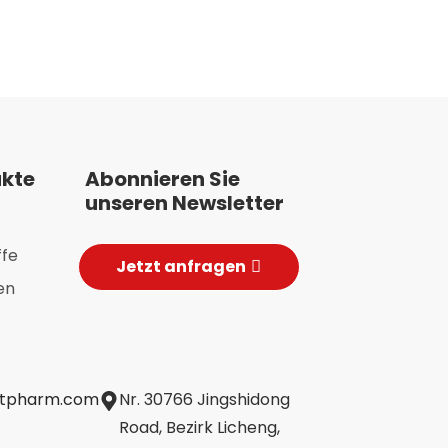
che
Nahrungsergänz
ttel
– eine
jahrtausendeal
Tradition
ukte
Abonnieren Sie
unseren Newsletter
ffe
Jetzt anfragen
en
jtpharm.com
Nr. 30766 Jingshidong
Road, Bezirk Licheng,