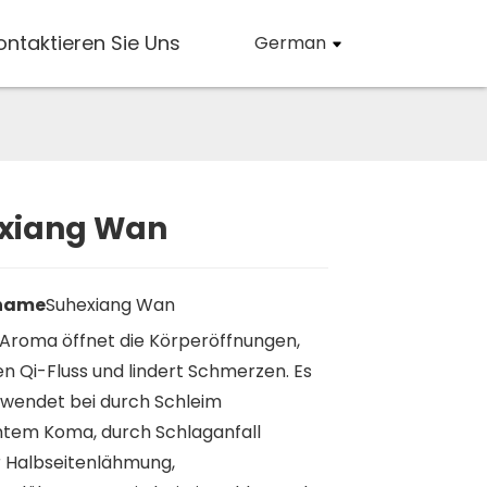
ontaktieren Sie Uns
German
xiang Wan
Loading...
Loading...
name
Suhexiang Wan
Aroma öffnet die Körperöffnungen,
en Qi-Fluss und lindert Schmerzen. Es
wendet bei durch Schleim
htem Koma, durch Schlaganfall
 Halbseitenlähmung,