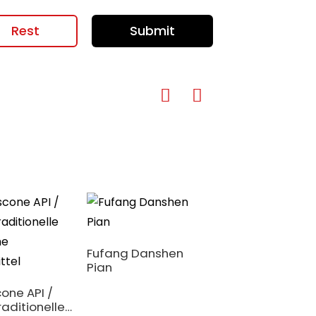
Rest
Submit
Fufang Danshen
Pian
one API /
traditionelle
Ejiao API &