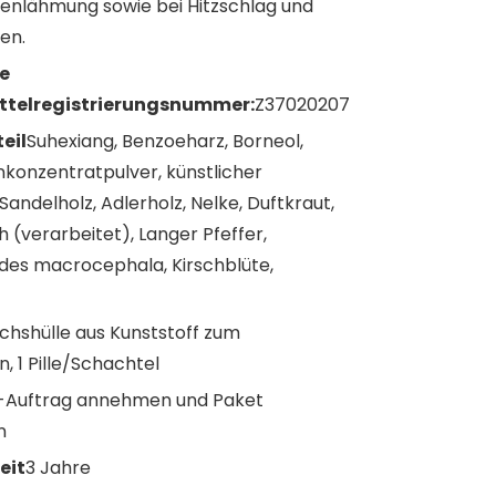
enlähmung sowie bei Hitzschlag und
en.
e
ttelregistrierungsnummer:
Z37020207
eil
Suhexiang, Benzoeharz, Borneol,
nkonzentratpulver, künstlicher
Sandelholz, Adlerholz, Nelke, Duftkraut,
 (verarbeitet), Langer Pfeffer,
des macrocephala, Kirschblüte,
hshülle aus Kunststoff zum
, 1 Pille/Schachtel
Auftrag annehmen und Paket
n
eit
3 Jahre