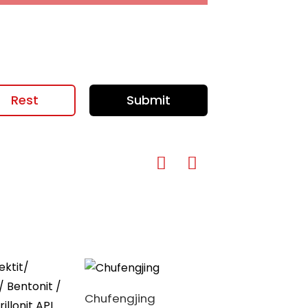
Rest
Submit
Chufengjing