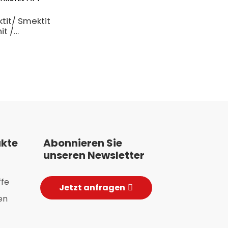
Jinming
Pian/Scharfe Ke
tit/ Smektit
it /
llonit API
ukte
Abonnieren Sie
unseren Newsletter
ffe
Jetzt anfragen
en