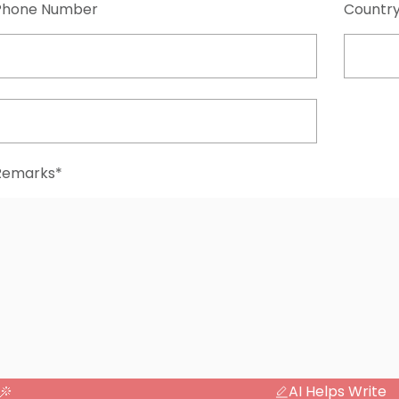
Phone Number
Countr
Remarks*
AI Helps Write