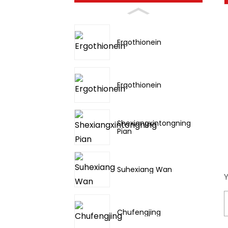
Ergothionein
Ergothionein
Shexiangxintongning
Pian
Suhexiang Wan
Chufengjing