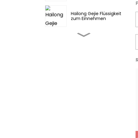
Hailong Gejie Flüssigkeit
zum Einnehmen
Fufang Danshen Pian
Jinming Pian/Scharfe
Kehle
Diosmektit/ Smektit /
Bentonit /
Montmorillonit API
l-Muscone API/API für
traditionelle asiatische
Arzneimittel