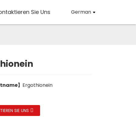
ontaktieren Sie Uns
German
thionein
Loading...
Loading...
ktname】
Ergothionein
IEREN SIE UNS