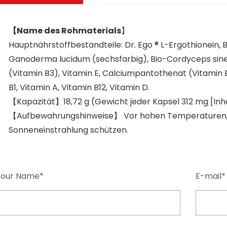
【Name des Rohmaterials
】
Hauptnährstoffbestandteile: Dr. Ego ® L-Ergothionein, 
Ganoderma lucidum (sechsfarbig), Bio-Cordyceps sinen
(Vitamin B3), Vitamin E, Calciumpantothenat (Vitamin B
B1, Vitamin A, Vitamin B12, Vitamin D.
【Kapazität】18,72 g (Gewicht jeder Kapsel 312 mg [Inh
【Aufbewahrungshinweise】 Vor hohen Temperaturen, F
Sonneneinstrahlung schützen.
Your Name*
E-mail*