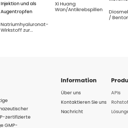
Xi Huang
Wan/Antikrebspillen
Diosmek
/ Benton
Montmori
Natriumhyaluronat-
Wirkstoff zur
Injektion und als
Augentropfen
Information
Prod
Über uns
APIs
tige
Kontaktieren Sie uns
Rohsto
mazeutischer
Nachricht
Lösung
-zertifizierte
ige GMP-