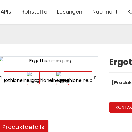
APIs
Rohstoffe
Lösungen
Nachricht
K
Ergo
Loading...
Loading...
【Produ
KONTAKT
Produktdetails