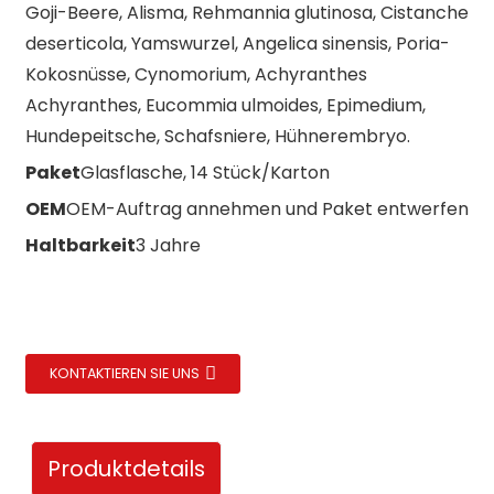
Goji-Beere, Alisma, Rehmannia glutinosa, Cistanche
deserticola, Yamswurzel, Angelica sinensis, Poria-
Kokosnüsse, Cynomorium, Achyranthes
Achyranthes, Eucommia ulmoides, Epimedium,
Hundepeitsche, Schafsniere, Hühnerembryo.
Paket
Glasflasche, 14 Stück/Karton
OEM
OEM-Auftrag annehmen und Paket entwerfen
Haltbarkeit
3 Jahre
KONTAKTIEREN SIE UNS
Produktdetails