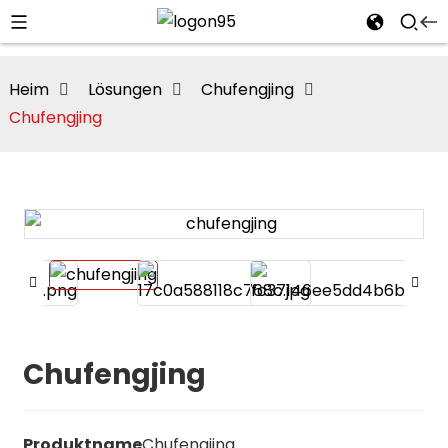
Heim
Lösungen
Chufengjing
Chufengjing
Chufengjing
i
Produktname
Chufengjing