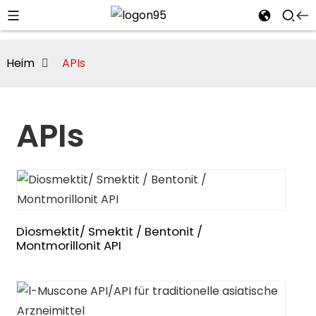
Heim
APIs
APIs
Diosmektit/ Smektit / Bentonit /
Montmorillonit API
i