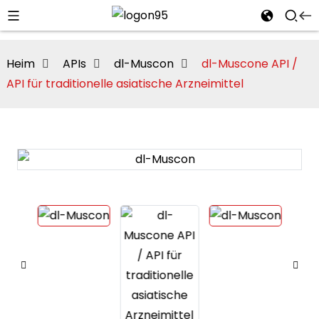
Heim
APIs
dl-Muscon
dl-Muscone API /
API für traditionelle asiatische Arzneimittel
i