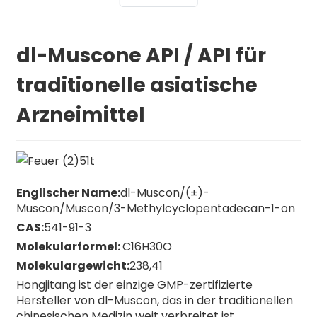
dl-Muscone API / API für
traditionelle asiatische
Arzneimittel
Englischer Name:
dl-Muscon/(±)-
Muscon/Muscon/3-Methylcyclopentadecan-1-on
CAS:
541-91-3
Molekularformel:
C16H30O
Molekulargewicht:
238,41
Hongjitang ist der einzige GMP-zertifizierte
Hersteller von dl-Muscon, das in der traditionellen
n
chinesischen Medizin weit verbreitet ist.