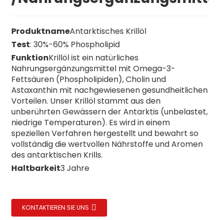
Produktname
Antarktisches Krillöl
Test
: 30%-60% Phospholipid
Funktion
Krillöl ist ein natürliches
Nahrungsergänzungsmittel mit Omega-3-
Fettsäuren (Phospholipiden), Cholin und
Astaxanthin mit nachgewiesenen gesundheitlichen
Vorteilen. Unser Krillöl stammt aus den
unberührten Gewässern der Antarktis (unbelastet,
niedrige Temperaturen). Es wird in einem
speziellen Verfahren hergestellt und bewahrt so
vollständig die wertvollen Nährstoffe und Aromen
des antarktischen Krills.
Haltbarkeit
3 Jahre
KONTAKTIEREN SIE UNS
n