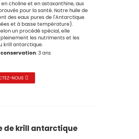
en choline et en astaxanthine, aux
prouvés pour la santé. Notre huile de
ient des eaux pures de l'Antarctique
uées et à basse température).
selon un procédé spécial, elle
pleinement les nutriments et les
 krill antarctique.
 conservation
: 3 ans
CTEZ-NOUS
e de krill antarctique