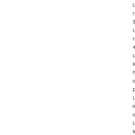
L
r
3
L
r
L
l
h
a
p
L
i
a
L
l