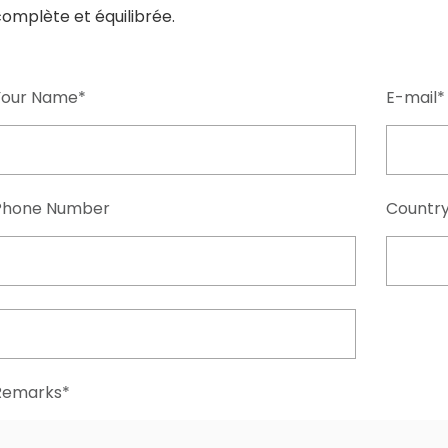
omplète et équilibrée.
Your Name*
E-mail*
Phone Number
Countr
Remarks*