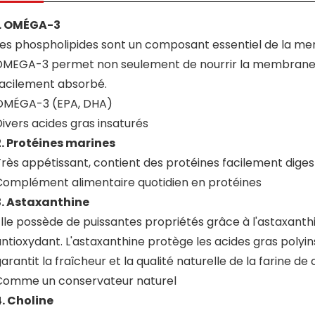
1. OMÉGA-3
Les phospholipides sont un composant essentiel de la mem
DMEGA-3 permet non seulement de nourrir la membrane ce
facilement absorbé.
OMÉGA-3 (EPA, DHA)
ivers acides gras insaturés
2. Protéines marines
rès appétissant, contient des protéines facilement diges
Complément alimentaire quotidien en protéines
3. Astaxanthine
te/Montmorillonite
lle possède de puissantes propriétés grâce à l'astaxanth
ntioxydant. L'astaxanthine protège les acides gras polyin
arantit la fraîcheur et la qualité naturelle de la farine de
Comme un conservateur naturel
4. Choline