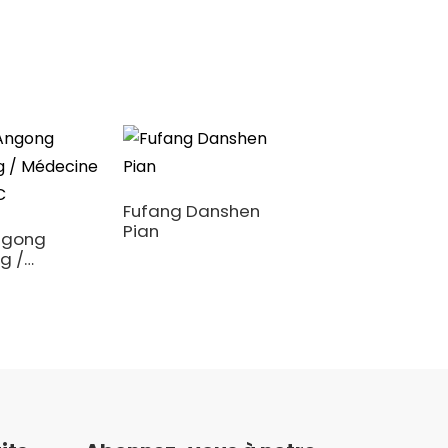
Fufang Danshen
Pian
Angong
g /
Ejiao API et
ne anti-AVC
compléments
alimentaires : u
tradition milléna