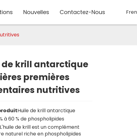
tions
Nouvelles
Contactez-Nous
Fre
utritives
 de krill antarctique
Loading...
Loading...
Loading..
Loading..
ières premières
ntaires nutritives
roduit
Huile de krill antarctique
 % à 60 % de phospholipides
L'huile de krill est un complément
re naturel riche en phospholipides