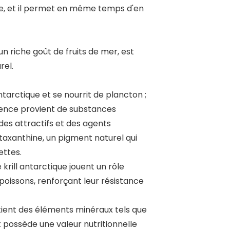
ble, et il permet en même temps d'en
n riche goût de fruits de mer, est
rel.
Antarctique et se nourrit de plancton ;
étence provient de substances
des attractifs et des agents
staxanthine, un pigment naturel qui
ettes.
krill antarctique jouent un rôle
oissons, renforçant leur résistance
ontient des éléments minéraux tels que
et possède une valeur nutritionnelle