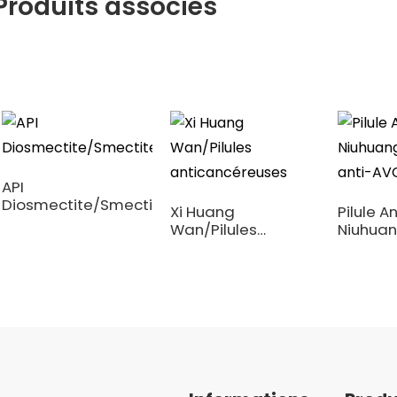
Produits associés
API
Diosmectite/Smectite/Bentonite/Montmorillonite
Xi Huang
Pilule 
Wan/Pilules
Niuhuan
anticancéreuses
Médeci