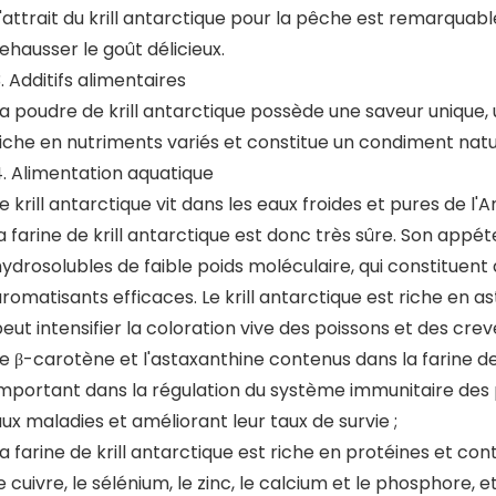
'attrait du krill antarctique pour la pêche est remarqua
ehausser le goût délicieux.
. Additifs alimentaires
a poudre de krill antarctique possède une saveur unique, u
iche en nutriments variés et constitue un condiment natu
4. Alimentation aquatique
e krill antarctique vit dans les eaux froides et pures de l'
a farine de krill antarctique est donc très sûre. Son app
ydrosolubles de faible poids moléculaire, qui constituent 
romatisants efficaces. Le krill antarctique est riche en a
eut intensifier la coloration vive des poissons et des crev
e β-carotène et l'astaxanthine contenus dans la farine de 
mportant dans la régulation du système immunitaire des p
ux maladies et améliorant leur taux de survie ;
a farine de krill antarctique est riche en protéines et c
e cuivre, le sélénium, le zinc, le calcium et le phosphore, 