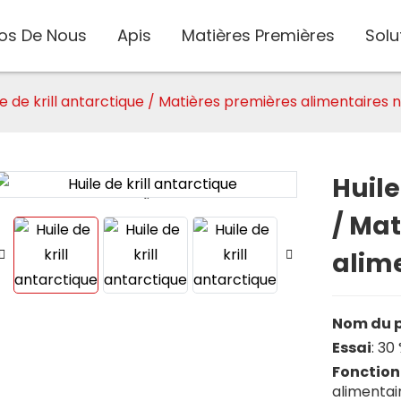
os De Nous
Apis
Matières Premières
Solu
le de krill antarctique / Matières premières alimentaires n
Huile
Loading...
Loading...
/ Mat
alime
Nom du p
Essai
: 30
Fonction
alimentai