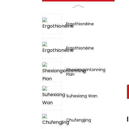
Ergothionéine
Ergothionéine
Shexiangxintonning
Pian
Suhexiang Wan
Chufengjing