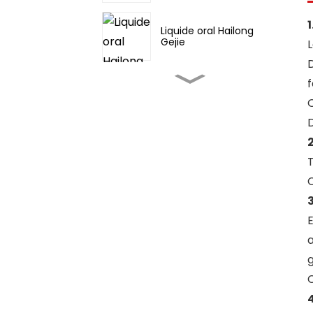
Liquide oral Hailong
Gejie
Fufang Danshen Pian
D
Jinming Pian/Gorge
aiguë
T
API
Diosmectite/Smectite/Bentoni
E
a
API l-Muscone/API de
g
médecines
traditionnelles
asiatiques