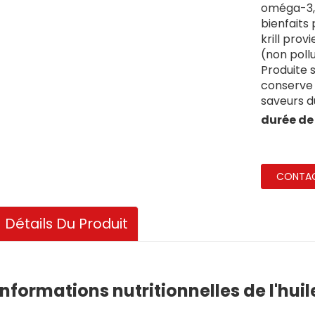
oméga-3, 
bienfaits 
krill prov
(non poll
Produite 
conserve 
saveurs du
durée de
CONTA
Détails Du Produit
Informations nutritionnelles de l'huil