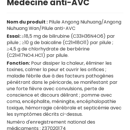
Médecine anti-AVC
Nom du produit :
Pilule Angong Niuhuang/Angong
Niuhuang Wan/Pilule anti-AVC
Essai:
≥18,5 mg de bilirubine (C33H36N4O6) par
pilule ; ≥10 g de baicaline (C21H18O11) par pilule ;
≥4,5 g de chlorhydrate de berbérine
(C21H17NO4.HC1) par pilule.
Fonction:
Pour dissiper la chaleur, éliminer les
toxines, calmer la peur et ouvrir les orifices ;
maladie fébrile due à des facteurs pathogènes
pénétrant dans le péricarde, se manifestant par
une forte fièvre avec convulsions, perte de
conscience et discours délirant ; pomme avec
coma, encéphalite, méningite, encéphalopathie
toxique, hémorragie cérébrale et septicémie avec
les symptômes décrits ci-dessus.
Numéro d'enregistrement national des
n
médicaments : Z37020174