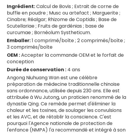
Ingrédient:
Calcul de Bovis ; Extrait de corne de
buffle en poudre ; Musc ou artefact ; Marguerite ;
Cinabre; Réalgar; Rhizome de Coptidis ; Base de
Scutellariae ; Fruits de gardénias ; base de
curcumae ; Bornéolum Systheticum.
te/Montmorillonite
Emballer:
1 comprimé/boîte ; 2 comprimés/boîte ;
3 comprimés/boîte
OEM :
Accepter la commande OEM et le forfait de
conception
Durée de conservation :
4 ans
Angong Niuhuang Wan est une célèbre
préparation de médecine traditionnelle chinoise
sans ordonnance, utilisée depuis 230 ans. Elle est
attribuée à Wu Jutong, un praticien renommé de la
dynastie Qing. Ce remède permet d'éliminer la
chaleur et les toxines, de soulager les convulsions
et les AVC, et de rétablir la conscience. C'est
pourquoi l'Agence nationale de protection de
l'enfance (NMPA) l'a recommandé et intégré à son