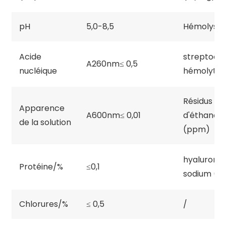
pH
5,0-8,5
Hémolyse
Acide
streptoco
A260nm≤ 0,5
nucléique
hémolytiq
Résidus
Apparence
A600nm≤ 0,01
d'éthanol
de la solution
(ppm)
hyalurona
Protéine/%
≤0,1
sodium (%
Chlorures/%
≤ 0,5
/