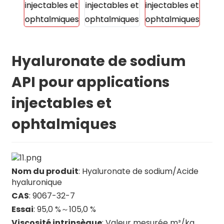
Hyaluronate de sodium
API pour applications
injectables et
ophtalmiques
Nom du produit
: Hyaluronate de sodium/Acide
hyaluronique
CAS
: 9067-32-7
Essai
: 95,0 %～105,0 %
n
Viscosité intrinsèque
: Valeur mesurée m³/kg