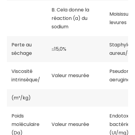
B. Cela donne la
Moisissure
réaction (a) du
levures (U
sodium
Perte au
Staphyloc
≤15,0%
séchage
aureus/g
Viscosité
Pseudomo
Valeur mesurée
intrinsèque/
aeruginos
(m³/kg)
Poids
Endotoxin
moléculaire
Valeur mesurée
bactérien
(Da)
(UI/mg)