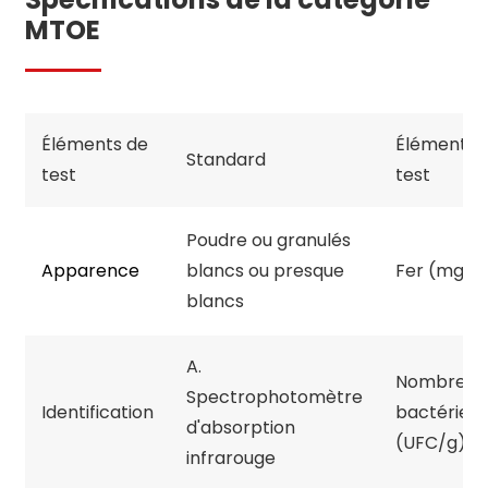
MTOE
Éléments de
Éléments 
Standard
test
test
Poudre ou granulés
Apparence
blancs ou presque
Fer (mg/k
blancs
A.
Nombre d
Spectrophotomètre
Identification
bactéries
d'absorption
(UFC/g)
infrarouge