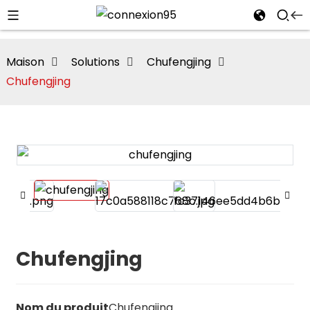
Maison
Solutions
Chufengjing
Chufengjing
Chufengjing
i
Nom du produit
Chufengjing