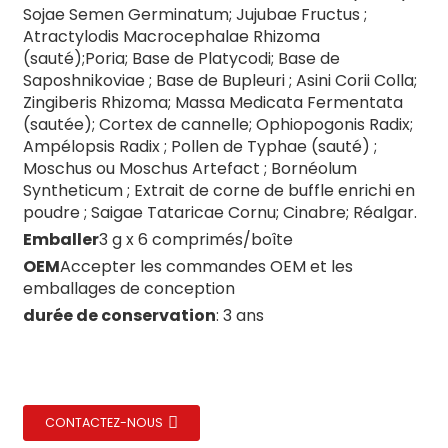
Sojae Semen Germinatum; Jujubae Fructus ;
Atractylodis Macrocephalae Rhizoma
(sauté);Poria; Base de Platycodi; Base de
Saposhnikoviae ; Base de Bupleuri ; Asini Corii Colla;
Zingiberis Rhizoma; Massa Medicata Fermentata
te/Montmorillonite
(sautée); Cortex de cannelle; Ophiopogonis Radix;
Ampélopsis Radix ; Pollen de Typhae (sauté) ;
Moschus ou Moschus Artefact ; Bornéolum
Syntheticum ; Extrait de corne de buffle enrichi en
poudre ; Saigae Tataricae Cornu; Cinabre; Réalgar.
Emballer
3 g x 6 comprimés/boîte
OEM
Accepter les commandes OEM et les
emballages de conception
durée de conservation
: 3 ans
CONTACTEZ-NOUS