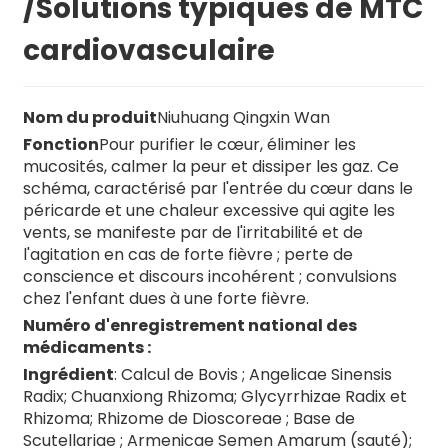
/Solutions typiques de MTC
cardiovasculaire
Nom du produit
Niuhuang Qingxin Wan
Fonction
Pour purifier le cœur, éliminer les
mucosités, calmer la peur et dissiper les gaz. Ce
schéma, caractérisé par l'entrée du cœur dans le
péricarde et une chaleur excessive qui agite les
vents, se manifeste par de l'irritabilité et de
l'agitation en cas de forte fièvre ; perte de
conscience et discours incohérent ; convulsions
chez l'enfant dues à une forte fièvre.
Numéro d'enregistrement national des
médicaments :
Ingrédient
: Calcul de Bovis ; Angelicae Sinensis
Radix; Chuanxiong Rhizoma; Glycyrrhizae Radix et
Rhizoma; Rhizome de Dioscoreae ; Base de
n
Scutellariae ; Armenicae Semen Amarum (sauté);