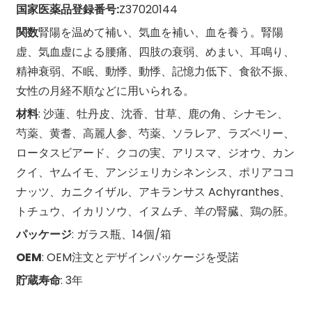
国家医薬品登録番号:
Z37020144
関数
腎陽を温めて補い、気血を補い、血を養う。腎陽
虚、気血虚による腰痛、四肢の衰弱、めまい、耳鳴り、
精神衰弱、不眠、動悸、動悸、記憶力低下、食欲不振、
女性の月経不順などに用いられる。
材料
: 沙蓮、牡丹皮、沈香、甘草、鹿の角、シナモン、
芍薬、黄耆、高麗人参、芍薬、ソラレア、ラズベリー、
ロータスビアード、クコの実、アリスマ、ジオウ、カン
クイ、ヤムイモ、アンジェリカシネンシス、ポリアココ
ナッツ、カニクイザル、アキランサス Achyranthes、
トチュウ、イカリソウ、イヌムチ、羊の腎臓、鶏の胚。
パッケージ
: ガラス瓶、14個/箱
OEM
: OEM注文とデザインパッケージを受諾
貯蔵寿命
: 3年
n