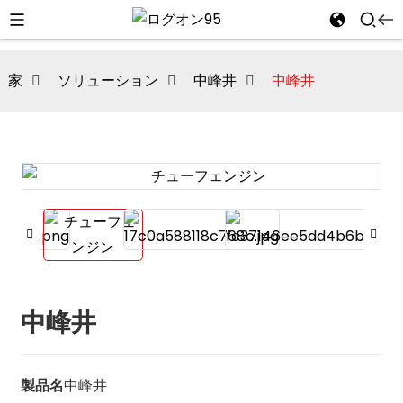
家
ソリューション
中峰井
中峰井
中峰井
i
製品名
中峰井