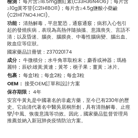
檢測：
每片含≥18.5mg膽紅素(C33H36N4O6)；每片含
≥10g黃芩苷(C21H18O11)；每片含≥4.5g鹽酸小蘗鹼
(C21H17NO4.HCl)。
功能：
清熱解毒，平息驚恐，通竅通竅；病邪入心包引
起的發燒疾病，表現為高熱伴隨抽搐、意識喪失、言語不
清；以及昏迷、腦炎、腦膜炎、中毒性腦病變、腦出血、
敗血症等症狀。
國家藥品註冊號：Z37020174
成分：
牛微積分；水牛角萃取粉末；麝香或神器；瑪格
麗特；辰砂;雄黃;黃連；黃芩；梔子果；薑黃；冰片。
包裹：
每盒1粒；每盒2粒；每盒3粒
OEM：
接受OEM訂單和設計方案
保存期限：
4年
安宮牛黃丸是中國著名的非處方藥，至今已有230年的歷
史。它由清代著名中醫吳居桐所創，具有清熱解毒、止痙
攣/中風、恢復意識等功效。因此，國家藥品監督管理局
推薦並納入新冠肺炎疫情防治方案。
n