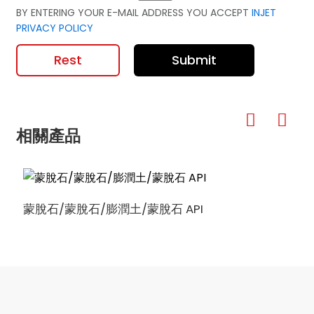
BY ENTERING YOUR E-MAIL ADDRESS YOU ACCEPT
INJET
PRIVACY POLICY
Rest
Submit
相關產品
蒙脫石/蒙脫石/膨潤土/蒙脫石 API