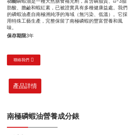
功能
磷蝦油是一種天然膳食補充劑，富含磷脂質、ω-3脂
肪酸、膽鹼和蝦紅素，已被證實具有多種健康益處。我們
的磷蝦油產自南極洲純淨的海域（無污染、低溫）。它採
用特殊工藝生產，完整保留了南極磷蝦的豐富營養和風
味。
保存期限
3年
聯絡我們
產品詳情
南極磷蝦油營養成分錶
n