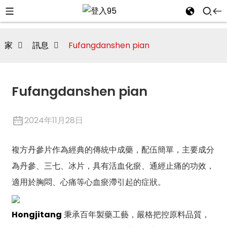
家
訊息
Fufangdanshen pian
Fufangdanshen pian
2024年11月28日
複方丹參片作為經典的傳統中成藥，配伍簡單，主要成分
為丹參、三七、冰片，具有活血化瘀、通經止痛的功效，
適用於胸悶、心痛等心血瘀滯引起的症狀。
i
Hongjitang
秉承百年製藥工藝，嚴格把控原料品質，