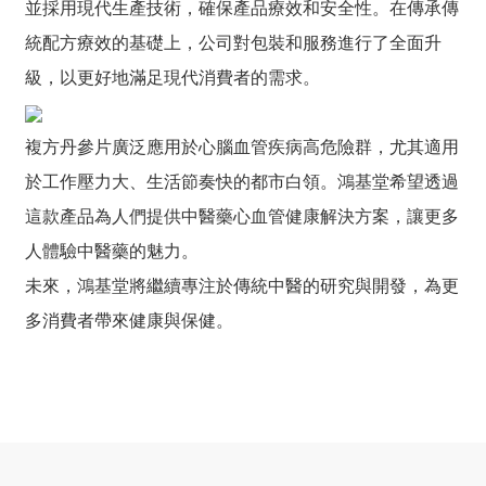
並採用現代生產技術，確保產品療效和安全性。在傳承傳
統配方療效的基礎上，公司對包裝和服務進行了全面升
級，以更好地滿足現代消費者的需求。
複方丹參片廣泛應用於心腦血管疾病高危險群，尤其適用
於工作壓力大、生活節奏快的都市白領。鴻基堂希望透過
這款產品為人們提供中醫藥心血管健康解決方案，讓更多
人體驗中醫藥的魅力。
未來，鴻基堂將繼續專注於傳統中醫的研究與開發，為更
多消費者帶來健康與保健。
n