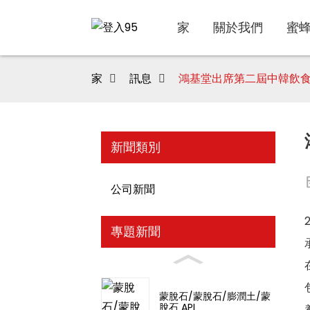
家
關於我們
蜜
家
訊息
鴻基堂出席第二屆中韓飲
新聞類別
公司新聞
專題新聞
蒙脫石/蒙脫石/膨潤土/蒙
脫石 API