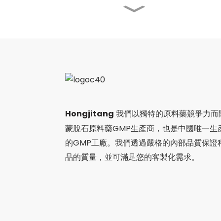
Fufangdanshen pian
鴻基堂出席第二屆中韓飲食
文化交流大會
越南南河公司訪問了鴻基堂
製藥公司，雙方進行了深入
交流，共同製定了中醫藥文
Hongjitang
我們以獨特的原料藥競爭力而
化國際化的藍圖。
蒙脫石原料藥GMP生產商，也是中國唯一生
SSW在美國的展覽會圓滿
的GMP工廠。我們透過嚴格的內部品質保證
落幕，展現了其創新實力和
全球影響力。
品的質量，並可滿足您的客製化需求。