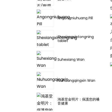
Angongniuhuang Pill
Shexiangxintongning
tablet
Suhexiang Wan
Niuhuangqingxin Wan
鴻基堂金明片：保護您的嗓
音健康