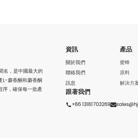
資訊
產品
關於我們
蜜蜂
聞名，是中國最大的
聯絡我們
原料
產L-麝香酮和麝香酮
訊息
解決方
程序，確保每一批產
跟著我們
+86 13181703269
sales@h