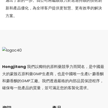
邁出了新的一步。我公司將繼續致力於透過持續的技術創
新和產品優化，為全球客戶提供更智慧、更有效率的解決
方案。
Hongjitang
我們以獨特的原料藥競爭力而聞名，是中國最
大的蒙脫石原料藥GMP生產商，也是中國唯一生產L-麝香酮
和麝香酮的GMP工廠。我們透過嚴格的內部品質保證程序，
確保每一批產品的質量，並可滿足您的客製化需求。