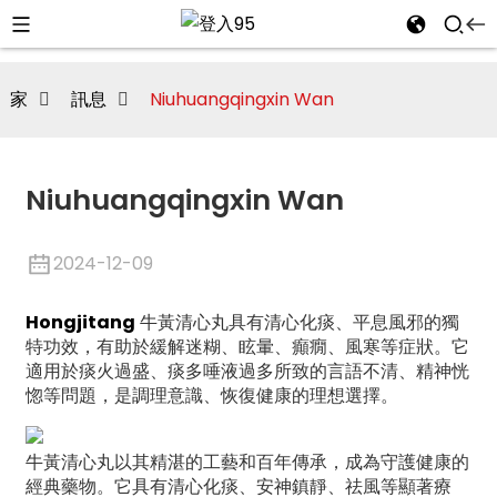
家
訊息
Niuhuangqingxin Wan
Niuhuangqingxin Wan
2024-12-09
Hongjitang
牛黃清心丸具有清心化痰、平息風邪的獨
特功效，有助於緩解迷糊、眩暈、癲癇、風寒等症狀。它
適用於痰火過盛、痰多唾液過多所致的言語不清、精神恍
惚等問題，是調理意識、恢復健康的理想選擇。
i
牛黃清心丸以其精湛的工藝和百年傳承，成為守護健康的
經典藥物。它具有清心化痰、安神鎮靜、祛風等顯著療