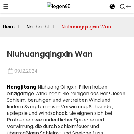
Heim
Nachricht
Niuhuangqingxin Wan
Niuhuangqingxin Wan
09.12.2024
Hongjitang
Niuhuang Qingxin Pillen haben
einzigartige Wirkungen: Sie reinigen das Herz, lösen
Schleim, beruhigen und vertreiben Wind und
lindern Symptome wie Verwirrung, Schwindel,
i
Epilepsie und Windschock. Sie eignen sich bei
Problemen wie undeutlicher Sprache und
Verwirrung, die durch Schleimfeuer und
übermäßigen Schleim- und Speichelfluss