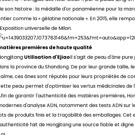
e son histoire : la médaille d'or panaméenne pour la marq
ntier comme la « gélatine nationale ». En 2015, elle rempo
'Exposition universelle de Milan.
matières premières de haute qualité
Hongjitang
Utilisation d'Ejiao
Il s'agit de peau d'âne pur
ans la province du Shandong. De par leur grande taille, 
alme, ces ânes sont réputés pour leurs propriétés de cons
ette peau permet d'optimiser les vertus médicinales de l'
fin de garantir l'authenticité des matières premières, Hon
modernes d'analyse ADN, notamment des tests ADN sur les
ots de produits finis et la traçabilité des emballages. Ce
'authenticité fait de Hongjitang une source fiable et dign
pi.