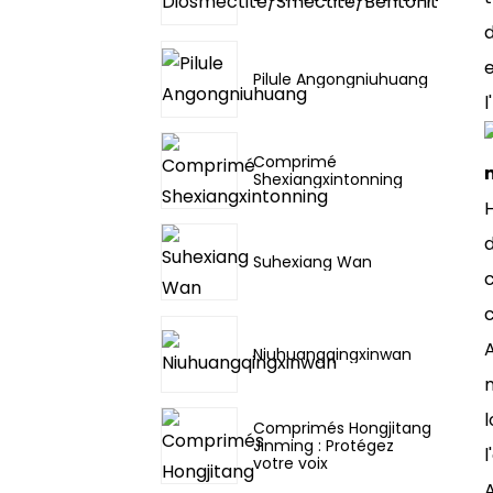
d
e
Pilule Angongniuhuang
l
Comprimé
Shexiangxintonning
d
Suhexiang Wan
c
c
A
Niuhuangqingxinwan
l
Comprimés Hongjitang
Jinming : Protégez
l
votre voix
A