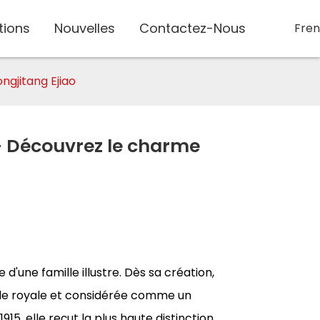
tions
Nouvelles
Contactez-Nous
Fre
ngjitang Ejiao
é - Découvrez le charme
 d'une famille illustre. Dès sa création,
lle royale et considérée comme un
1915, elle reçut la plus haute distinction