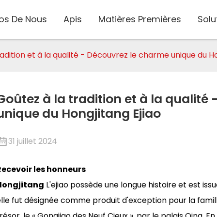
os De Nous
Apis
Matières Premières
Solu
adition et à la qualité - Découvrez le charme unique du Ho
Goûtez à la tradition et à la qualit
unique du Hongjitang Ejiao
31 juillet 2024
Recevoir les honneurs
Hongjitang
L'ejiao possède une longue histoire et est issue
elle fut désignée comme produit d'exception pour la fami
résor, le « Gongjiao des Neuf Cieux », par le palais Qing. En 
te/Montmorillonite