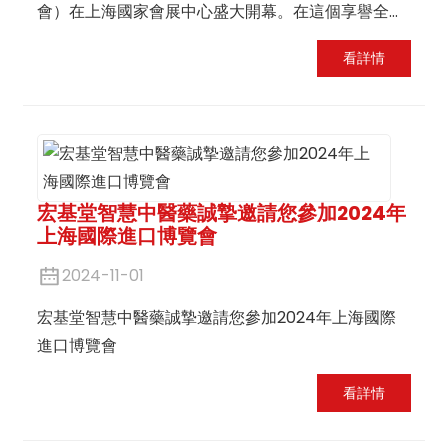
會）在上海國家會展中心盛大開幕。在這個享譽全球
的貿易盛會上，智慧中醫藥公司亮相。
看詳情
Hongjitang
作為傳統中醫藥行業的傑出代表，該公
司受邀參加並大放異彩，向世界展示了中國老牌企業
的卓越風範和深厚實力。
宏基堂智慧中醫藥誠摯邀請您參加2024年
上海國際進口博覽會
2024-11-01
宏基堂智慧中醫藥誠摯邀請您參加2024年上海國際
進口博覽會
看詳情
n