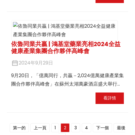
驗、GMP認證等各項工作，正式進入全面投產階段。
依魯同業共贏 | 鴻基堂藥業亮相2024全益
健康產業集團合作夥伴高峰會
2024年9月29日
9月20日，「億萬同行，共贏－2,024億萬健康產業集
團合作夥伴高峰會」在蘇州太湖萬豪酒店盛大舉行。
來自全國各地的合作夥伴和全益健康高層齊聚一堂，
看詳情
共同探討健康產業發展的新藍圖。身為全益健康的策
略夥伴，鴻基堂藥業也強勢亮相本次高峰會。
第一的
上一頁
1
2
3
4
下一個
最後