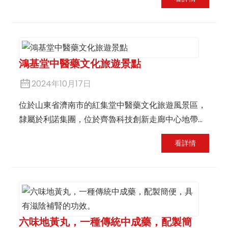
鴻基堂中醫藥文化旅遊景點
2024年10月17日
位於山東省濟南市的紅集堂中醫藥文化旅遊風景區，
隸屬於利諾集團，位於齊魯科技創新走廊中心地帶，
是山東新舊能源轉換試驗區、中國（山東）自貿試驗
看詳情
區濟南區、黃河流域生態保護與高品質發展三大國家
戰略的交匯點。這裡不僅是國家AAAA級旅遊景區，
更是融合中醫藥文化、現代科技和生態旅遊的綜合文
化旅遊目的地，每年吸引成千上萬的遊客前來參觀遊
覽。
六味地黃丸，一種傳統中成藥，配製簡