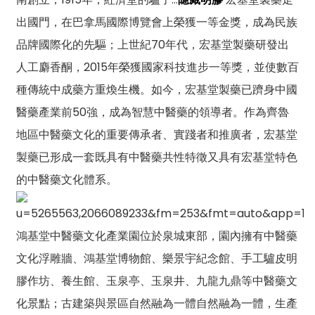
出國門，在巴拿馬國際博覽會上榮獲一等金獎，成為民族
品牌國際化的先驅；上世紀70年代，宏基堂製藥研發出
人工麝香酮，2015年榮獲國家科技進步一等獎，並使數百
種傳統中成藥方重煥生機。如今，宏基堂製藥已躋身中國
醫藥產業前50強，成為智慧中醫藥的領導者。作為齊魯
地區中醫藥文化的重要傳承者、實踐者和推廣者，宏基堂
製藥已形成一套既具有中醫藥共性特徵又具有宏基堂特色
的中醫藥文化體系。
鴻基堂中醫藥文化產業園位於泉城東部，園內擁有中醫藥
文化浮雕牆、鴻基堂博物館、樂景宇紀念館、手工驢皮明
膠作坊、養生館、玉泉亭、玉泉井、九龍九鼎等中醫藥文
化景點；古建築與景區自然融為一體自然融為一體，生產
n