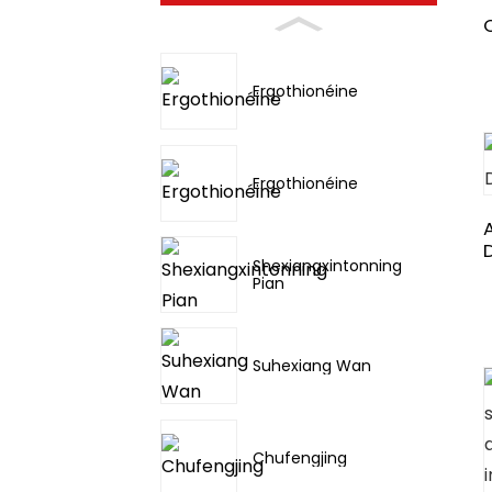
Ergothionéine
Ergothionéine
Shexiangxintonning
Pian
Suhexiang Wan
Chufengjing