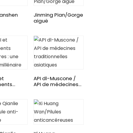
Danshen
Jinming Pian/Gorge
aiguë
et
API dl-Muscone /
ents
API de médecines
res : une
traditionnelles
 millénaire
asiatiques