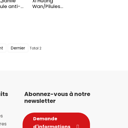
Qianlie
Xi Huang
ule anti-
Wan/Pilules
e
anticancéreuses
nt
Dernier
Total 2
its
Abonnez-vous à notre
newsletter
es
Demande
res
d'informations