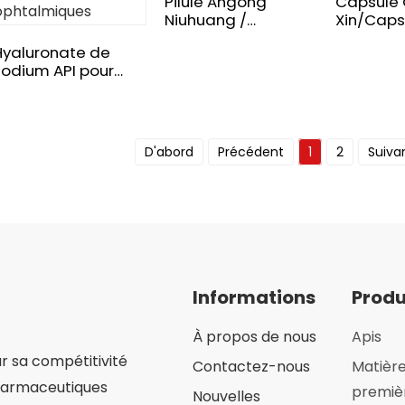
Pilule Angong
Capsule 
Niuhuang /
Xin/Caps
Médecine anti-AVC
prostatit
Hyaluronate de
sodium API pour
applications
injectables et
ophtalmiques
D'abord
Précédent
1
2
Suiva
te/Montmorillonite
Informations
Produ
À propos de nous
Apis
 sa compétitivité
Contactez-nous
Matièr
pharmaceutiques
premiè
Nouvelles