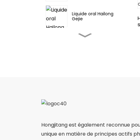
Liquide oral Hailong
Gejie
Fufang Danshen Pian
Jinming Pian/Gorge
aiguë
API
Diosmectite/Smectite/Bentoni
API l-Muscone/API de
médecines
Hongjitang est également reconnue pour
traditionnelles
asiatiques
unique en matière de principes actifs 