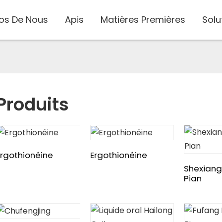
os De Nous
Apis
Matières Premières
Solu
Produits
Ergothionéine
Ergothionéine
Shexiang
Pian