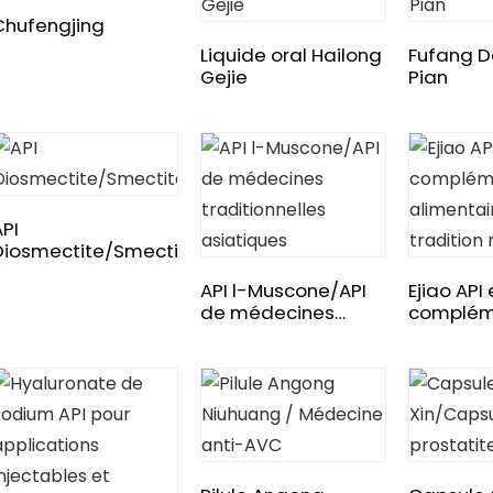
Chufengjing
Liquide oral Hailong
Fufang 
Gejie
Pian
API
Diosmectite/Smectite/Bentonite/Montmorillonite
API l-Muscone/API
Ejiao API 
de médecines
complém
traditionnelles
alimentai
asiatiques
tradition