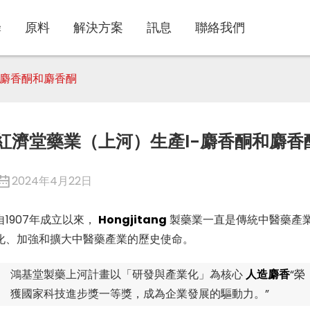
蜂
原料
解決方案
訊息
聯絡我們
-麝香酮和麝香酮
紅濟堂藥業（上河）生產l-麝香酮和麝香
2024年4月22日
自1907年成立以來，
Hongjitang
製藥業一直是傳統中醫藥產
化、加強和擴大中醫藥產業的歷史使命。
鴻基堂製藥上河計畫以「研發與產業化」為核心
人造麝香
“榮
獲國家科技進步獎一等獎，成為企業發展的驅動力。”