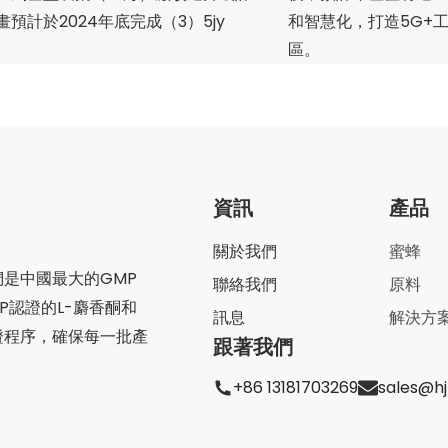
和智慧化，打造5G+
區。
資訊
產品
關於我們
蜜蜂
是中國最大的GMP
聯絡我們
原料
P認證的L-麝香酮和
訊息
解決方
證程序，確保每一批產
跟著我們
+86 13181703269
sales@h