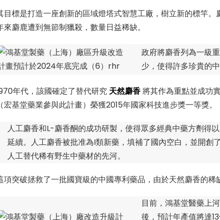
其目標是打造一座創新的區域燈塔式智慧工廠，樹立新的標竿。
年來麝鹿遭到無節制獵殺，數量日益稀缺。
政府將麝香列為一級重
少，使得許多珍貴的中
1970年代，該國確定了替代研究
天然麝香
將其作為重點並成功實
（宏基堂藥業參與此計畫）榮獲2015年國家科技進步獎一等獎。
人工麝香和L-麝香酮的成功研製，使得眾多經典中藥方劑得以
延續。人工麝香被批准為I類新藥，填補了國內空白，並開創
人工替代稀有野生中藥材的先河。
這項突破拯救了一批國寶級的中國專利藥品，由於天然麝香的稀
目前，鴻基堂醫藥上河
後，預計年產值將達1