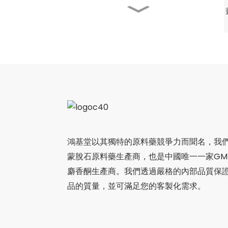
Fufangdanshen pian
鴻基堂出席第二屆中韓飲食
文化交流大會
越南南河公司訪問了鴻基堂
製藥公司，雙方進行了深入
交流，共同製定了中醫藥文
化國際化的藍圖。
SSW在美國的展覽會圓滿
鴻基堂以其獨特的原料藥競爭力而聞名，我們
落幕，展現了其創新實力和
蒙脫石原料藥生產商，也是中國唯一一家GM
全球影響力。
麝香酮生產商。我們透過嚴格的內部品質保
品的質量，並可滿足您的客製化需求。