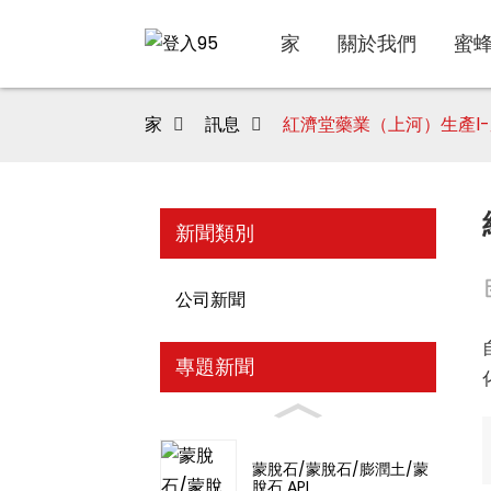
家
關於我們
蜜
家
訊息
紅濟堂藥業（上河）生產l
新聞類別
公司新聞
專題新聞
蒙脫石/蒙脫石/膨潤土/蒙
脫石 API