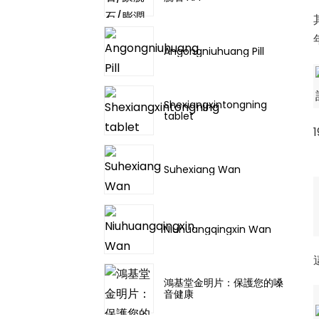
Angongniuhuang Pill
Shexiangxintongning
tablet
Suhexiang Wan
Niuhuangqingxin Wan
鴻基堂金明片：保護您的嗓
音健康