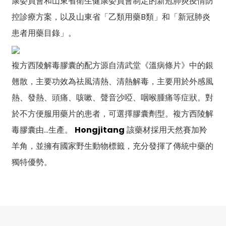
康委員會和山東省衛生健康委員會制定的新冠肺炎疫情防
控診療方案，以及山東省「乙類用藥B類」和「新冠肺炎
患者用藥目錄」。
複方西陵解毒膠囊的配方源自清武堂《溫病條片》中的銀
翹散，主要功效為祛風清熱、清熱解毒，主要用於外感風
熱、發熱、頭痛、咳嗽、聲音沙啞、咽喉腫痛等症狀。對
於不方便服用藥片的患者，可選擇膠囊劑型。複方西陵解
毒膠囊由…生產。
Hongjitang
該藥材採用天然賽加羚
羊角，並擁有國家野生動物標籤，充分發揮了傳統中藥的
獨特優勢。
n