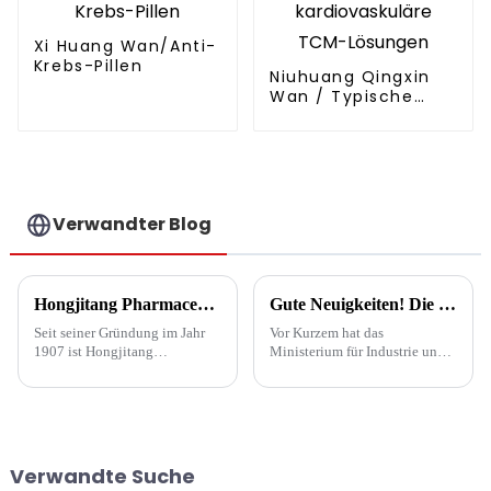
Xi Huang Wan/Anti-
Krebs-Pillen
Niuhuang Qingxin
Wan / Typische
kardiovaskuläre
TCM-Lösungen
Verwandter Blog
Hongjitang Pharmaceutical (Shanghe) stellt L-Muscone und Muscone her
Gute Neuigkeiten! Die Jinming-Tabletten von Hongjitang Pharmaceutical wurden in die Liste „Made in Shandong, Qilu Boutique“ 2024 aufgenommen
Seit seiner Gründung im Jahr
Vor Kurzem hat das
1907 ist Hongjitang
Ministerium für Industrie und
Pharmaceutical Zeuge, Erbe
Informationstechnologie der
und Förderer der Branche der
Provinz Shandong offiziell die
Traditionellen Chinesischen
Liste „Made in Shandong ·
Medizin (TCM) und verfolgt
Qilu Fine Products“ für 2024
die historische Mission der
bekannt gegeben. Unter den …
Optimierung …
Verwandte Suche