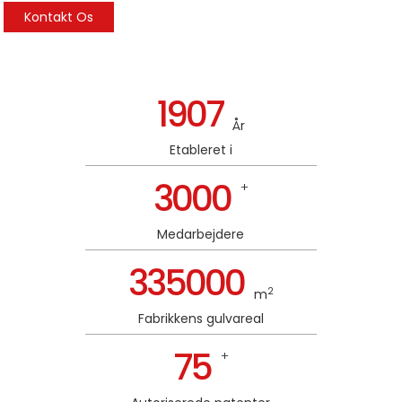
Kontakt Os
1907
År
Etableret i
3000
+
Medarbejdere
335000
2
m
Fabrikkens gulvareal
75
+
n