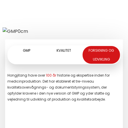
LÆS MERE
LÆS MERE
GMP
KVALITET
FORSKNING OG
UDVIKLING
Hongjitang have over
100 år
historie og ekspertise inden for
Vi h
medicinproduktion. Det har etableret et tre-niveau
er h
kvalitetsovervågnings- og dokumentstyringssystem, der
ove
opfylder kravene i den nye version af GMP og yder støtte og
høj
vejledning til udvikling af produktion og kvalitetsarbejde.
ultr
tand
henh
påli