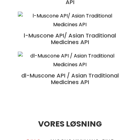
API
Shexiangxintongning Pian
Antarktisk krillolie /
Suhexiang Wan
l-Muscone API/ Asian Traditional
Ernæringsmæssige fødevareråvarer
Medicines API
dl-Muscone API / Asian Traditional
Medicines API
VORES LØSNING