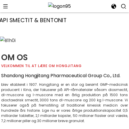
OM OS
VELKOMMEN TIL AT LÆRE OM HONGJITANG
Shandong Hongjitang Pharmaceutical Group Co., Ltd.
blev etableret i 1907. Hongjitang er en stor og berømt GMP-medicinsk
producent i Kina, der fokuserer på API-råmaterialer såsom diosmectit,
dl-muscone og l-muscone med en årlig produktion på 1500 tons
dioctaedrisk smectit, 3000 tons dl-muscone og 200 kg l-muscone. Vi
fokuserer også på fremstilling af traditionel kinesisk medicin over
i
hundrede års historie. Lige nu er vores årlige produktionskapacitet 0,5
milliarder tabletter, 2,1 milliarder kapsler, 50 millioner flasker oral væske,
7,2 millioner piller og 30 millioner breve granulat.