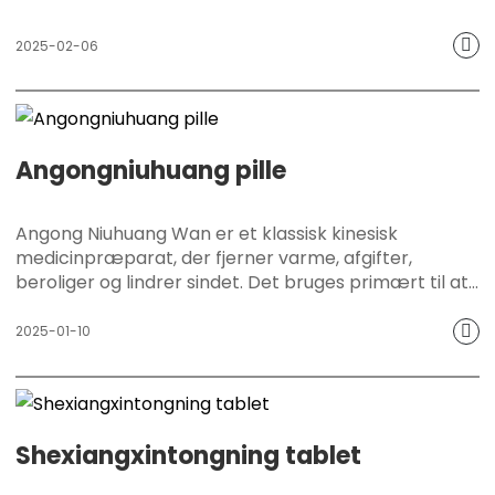
2025-02-06
Angongniuhuang pille
Angong Niuhuang Wan er et klassisk kinesisk
medicinpræparat, der fjerner varme, afgifter,
beroliger og lindrer sindet. Det bruges primært til at
lindre symptomer som slagtilfælde, koma og høj
feber forårsaget af varme og forgiftning. Dens unikke
2025-01-10
formel kombinerer værdifulde urter som bezoar,
moskus og cinnober, som effektivt kan fjerne varme,
afgifte, berolige og lindre sindet.
Dette produkt fortsætter Hongjitangs traditionelle
Shexiangxintongning tablet
håndværk, der bygger på den gamle visdom fra
traditionel kinesisk medicin, og er forpligtet til at give