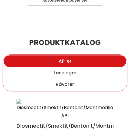
Autoriserede patenter
PRODUKTKATALOG
API'er
Løsninger
Råvarer
Ergothionein
Udenatureret type II kollagen (UC II)
Diosmectit/Smektit/Bentonit/Montmorillon
danner nye knogler