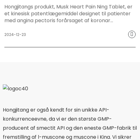
forbrugerne effektiv og skånsom
Hongjitangs produkt, Musk Heart Pain Ning Tablet, er
sundhedsbeskyttelse.
et kinesisk patentlægemiddel designet til patienter
med angina pectoris forårsaget af koronar
hjertesygdom med qi-stagnation og blodstase. Med
sine unikke effekter på at fremme qi og åbne
2024-12-23
åbninger, fremme blodcirkulationen og fjerne
blodstase samt opskalning af meridianer for at lindre
smerter, kan Musk Heart Pain Ning Tablet effektivt
lindre brystsmerter, trykken for brystet, udspiling og
smerter i begge flanker, åndenød, hjertebanken og
andre symptomer forårsaget af koronar
hjertesygdom, hvilket giver en ny
behandlingsmulighed for en bred vifte af patienter.
Hongjitang er også kendt for sin unikke API-
konkurrenceevne, da vi er den største GMP-
producent af smectit API og den eneste GMP-fabrik til
fremstilling af l-muscone og muscone i Kina. Vi sikrer