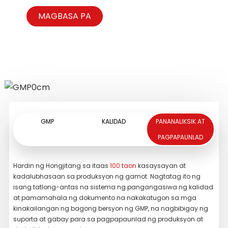
coma, cephalitis, cephalomeningitis,
prostatitis at prostate hyperplasia na may
encephalopathia toxica, cerebral
mga sintomas na inilarawan sa itaas.
MAGBASA PA
MAGBASA PA
hemorrhage, cerebral septicemia, na may
mga sintomas sa itaas.
MAGBASA PA
MAGBASA PA
GMP
KALIDAD
PANANALIKSIK AT
PAGPAPAUNLAD
Hardin ng Hongjitang sa itaas
100 taon
kasaysayan at
Nag
kadalubhasaan sa produksyon ng gamot. Nagtatag ito ng
iba
isang tatlong-antas na sistema ng pangangasiwa ng kalidad
ng 
at pamamahala ng dokumento na nakakatugon sa mga
ng 
kinakailangan ng bagong bersyon ng GMP, na nagbibigay ng
pag
suporta at gabay para sa pagpapaunlad ng produksyon at
liq