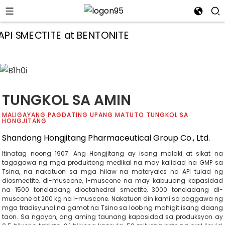
TUNGKOL SA AMIN
MALIGAYANG PAGDATING UPANG MATUTO TUNGKOL SA
HONGJITANG
Shandong Hongjitang Pharmaceutical Group Co., Ltd.
Itinatag noong 1907. Ang Hongjitang ay isang malaki at sikat na
tagagawa ng mga produktong medikal na may kalidad na GMP sa
Tsina, na nakatuon sa mga hilaw na materyales na API tulad ng
diosmectite, dl-muscone, l-muscone na may kabuuang kapasidad
i
na 1500 toneladang dioctahedral smectite, 3000 toneladang dl-
muscone at 200 kg na l-muscone. Nakatuon din kami sa paggawa ng
mga tradisyunal na gamot na Tsino sa loob ng mahigit isang daang
taon. Sa ngayon, ang aming taunang kapasidad sa produksyon ay