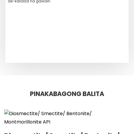
de-kalidad na gawain.
perf
tan
lah
mat
ng 
PINAKABAGONG BALITA