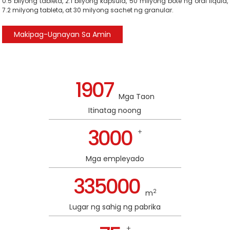
0.5 bilyong tableta, 2.1 bilyong kapsula, 50 milyong bote ng oral liquid,
7.2 milyong tableta, at 30 milyong sachet ng granular.
Makipag-Ugnayan Sa Amin
1907
Mga Taon
Itinatag noong
3000
+
Mga empleyado
335000
2
m
Lugar ng sahig ng pabrika
n
+