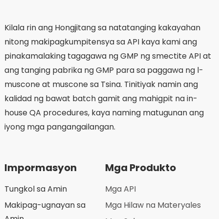
ng coronary heart disease, na nagbibigay ng isang
bagong opsyon sa paggamot para sa malawak na
hanay ng mga pasyente.
Kilala rin ang Hongjitang sa natatanging kakayahan
nitong makipagkumpitensya sa API kaya kami ang
pinakamalaking tagagawa ng GMP ng smectite API at
ang tanging pabrika ng GMP para sa paggawa ng l-
muscone at muscone sa Tsina. Tinitiyak namin ang
kalidad ng bawat batch gamit ang mahigpit na in-
house QA procedures, kaya naming matugunan ang
iyong mga pangangailangan.
Impormasyon
Mga Produkto
Tungkol sa Amin
Mga API
Makipag-ugnayan sa
Mga Hilaw na Materyales
Amin