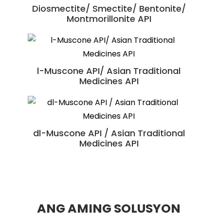
Undenatured TypeII Collagen (UC II)
Diosmectite/ Smectite/ Bentonite/
Pagpapatubo ng mga Bagong Buto
Montmorillonite API
Shexiangxintongning Pian
Langis ng Krill ng Antartika / Mga
l-Muscone API/ Asian Traditional
Suhexiang Wan
Hilaw na Materyales para sa
Medicines API
Nutrisyon
dl-Muscone API / Asian Traditional
Medicines API
ANG AMING SOLUSYON