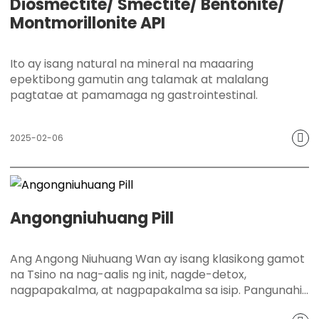
Diosmectite/ Smectite/ Bentonite/
Montmorillonite API
Ito ay isang natural na mineral na maaaring
epektibong gamutin ang talamak at malalang
pagtatae at pamamaga ng gastrointestinal.
2025-02-06
Angongniuhuang Pill
Ang Angong Niuhuang Wan ay isang klasikong gamot
na Tsino na nag-aalis ng init, nagde-detox,
nagpapakalma, at nagpapakalma sa isip. Pangunahin
itong ginagamit upang maibsan ang mga sintomas