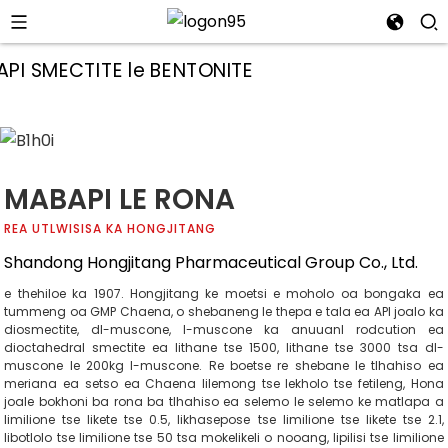
MABAPI LE RONA
REA UTLWISISA KA HONGJITANG
Shandong Hongjitang Pharmaceutical Group Co., Ltd.
e thehiloe ka 1907. Hongjitang ke moetsi e moholo oa bongaka ea
tummeng oa GMP Chaena, o shebaneng le thepa e tala ea API joalo ka
diosmectite, dl-muscone, l-muscone ka anuuanl rodcution ea
dioctahedral smectite ea lithane tse 1500, lithane tse 3000 tsa dl-
muscone le 200kg l-muscone. Re boetse re shebane le tlhahiso ea
i
meriana ea setso ea Chaena lilemong tse lekholo tse fetileng, Hona
joale bokhoni ba rona ba tlhahiso ea selemo le selemo ke matlapa a
limilione tse likete tse 0.5, likhasepose tse limilione tse likete tse 2.1,
libotlolo tse limilione tse 50 tsa mokelikeli o nooang, lipilisi tse limilione