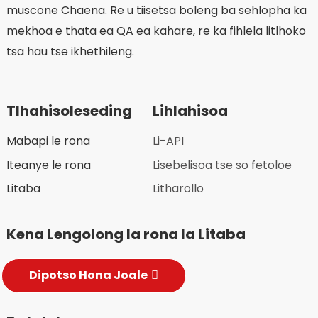
muscone Chaena. Re u tiisetsa boleng ba sehlopha ka
mekhoa e thata ea QA ea kahare, re ka fihlela litlhoko
tsa hau tse ikhethileng.
Tlhahisoleseding
Lihlahisoa
Mabapi le rona
Li-API
Iteanye le rona
Lisebelisoa tse so fetoloe
Litaba
Litharollo
Kena Lengolong la rona la Litaba
Dipotso Hona Joale