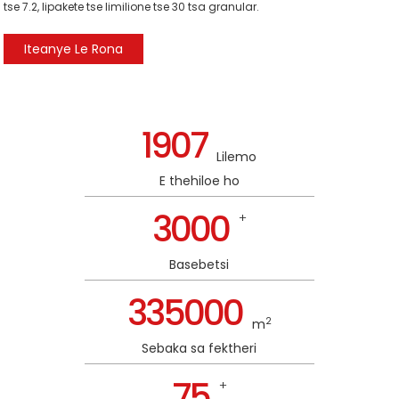
tse 7.2, lipakete tse limilione tse 30 tsa granular.
Iteanye Le Rona
1907
Lilemo
E thehiloe ho
3000
+
Basebetsi
335000
2
m
Sebaka sa fektheri
75
n
+