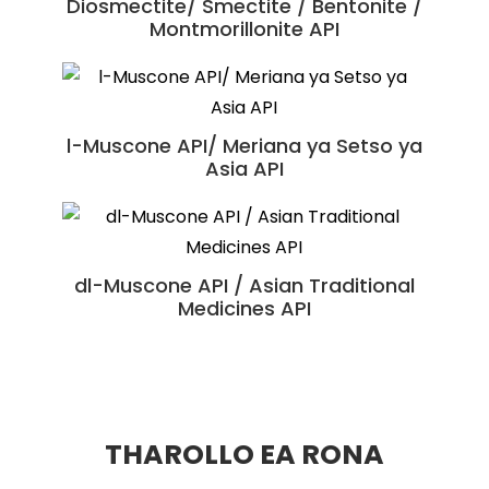
Diosmectite/ Smectite / Bentonite /
Collagen ea Mofuta oa II o sa
fetoloang (UC II) e Holang Masapo a
Montmorillonite API
Macha
Pian ea Shexiangxintongning
l-Muscone API/ Meriana ya Setso ya
Oli ea Krill ea Antarctic / Lijo tse
Suhexiang Wan
Phepoang Lisebelisoa tse Tala
Asia API
dl-Muscone API / Asian Traditional
Medicines API
THAROLLO EA RONA