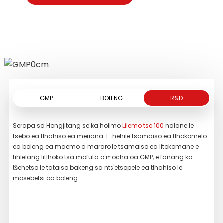
encephalopathia toxica, ho dutla ha madi
ntsha metsi ka mora ho ntsha metsi;
BALA HAHOLOANYANE
bokong, septicemia ya bokong, e
Prostatitis e sa foleng le hyperplasia ya
tshwailweng ke matshwao a ka hodimo.
prostate tse nang le matshwao a
hlalositsweng ka hodimo.
BALA HAHOLOANYANE
BALA HAHOLOANYANE
GMP
BOLENG
R&D
Serapa sa Hongjitang se ka holimo
Lilemo tse 100
nalane le
Re t
tsebo ea tlhahiso ea meriana. E thehile tsamaiso ea tlhokomelo
tse
ea boleng ea maemo a mararo le tsamaiso ea litokomane e
Lipo
fihlelang litlhoko tsa mofuta o mocha oa GMP, e fanang ka
tsa 
tšehetso le tataiso bakeng sa nts'etsopele ea tlhahiso le
chr
mosebetsi oa boleng.
chr
sebe
tand
lat
k'ha