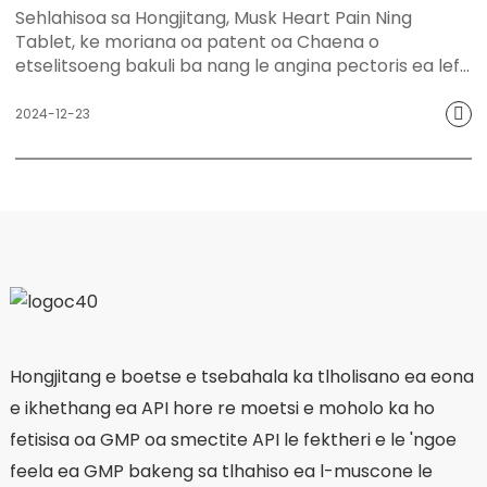
Sehlahisoa sa Hongjitang, Musk Heart Pain Ning
ikemiseditse ho fa bareki tshireletso e sebetsang
Tablet, ke moriana oa patent oa Chaena o
hantle le e bonolo ya bophelo bo botle.
etselitsoeng bakuli ba nang le angina pectoris ea lefu
la pelo le nang le ho ema ha qi le ho ema ha mali. Ka
litlamorao tsa eona tse ikhethang tsa ho khothaletsa
2024-12-23
qi le ho bula li-orifice, ho khothaletsa phallo ea mali le
ho tlosa ho ema ha mali, le ho ntša meridian ho imolla
bohloko, Musk Heart Pain Ning Tablet e ka imolla
bohloko ba sefuba ka katleho, ho tiea ha sefuba, ho
ruruha le bohloko mahlakoreng ka bobeli, ho hema
hanyane, ho otla ha pelo le matšoao a mang a
bakoang ke lefu la pelo, ho fana ka khetho e ncha ea
kalafo bakeng sa bakuli ba bangata.
Hongjitang e boetse e tsebahala ka tlholisano ea eona
e ikhethang ea API hore re moetsi e moholo ka ho
fetisisa oa GMP oa smectite API le fektheri e le 'ngoe
feela ea GMP bakeng sa tlhahiso ea l-muscone le