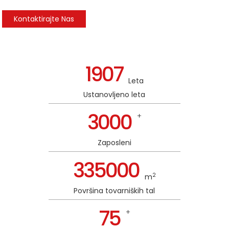
Kontaktirajte Nas
1907
Leta
Ustanovljeno leta
3000
+
Zaposleni
335000
2
m
Površina tovarniških tal
75
+
n