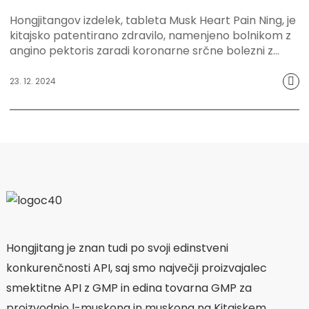
kitajske medicine in je zavezan zagotavljanju
Hongjitangov izdelek, tableta Musk Heart Pain Ning, je
učinkovite in nežne zaščite zdravja potrošnikov.
kitajsko patentirano zdravilo, namenjeno bolnikom z
angino pektoris zaradi koronarne srčne bolezni z
zastojem qi-ja in zastojem krvi. Z edinstvenimi učinki
spodbujanja qi-ja in odpiranja odprtin, spodbujanja
23. 12. 2024
krvnega obtoka in odstranjevanja zastoja krvi ter
čiščenja meridianov za lajšanje bolečin, lahko tableta
Musk Heart Pain Ning učinkovito lajša bolečine v prsih,
tiščanje v prsih, napihnjenost in bolečine v obeh
bokih, težko dihanje, palpitacije in druge simptome, ki
jih povzroča koronarna srčna bolezen, kar ponuja
novo možnost zdravljenja za širok krog bolnikov.
Hongjitang je znan tudi po svoji edinstveni
konkurenčnosti API, saj smo največji proizvajalec
smektitne API z GMP in edina tovarna GMP za
proizvodnjo l-muskona in muskona na Kitajskem.