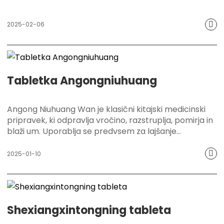
2025-02-06
Tabletka Angongniuhuang
Angong Niuhuang Wan je klasični kitajski medicinski
pripravek, ki odpravlja vročino, razstruplja, pomirja in
blaži um. Uporablja se predvsem za lajšanje
simptomov, kot so možganska kap, koma in visoka
vročina, ki jo povzročata vročina in toksičnost.
2025-01-10
Njegova edinstvena formula združuje dragocena
zelišča, kot so bezoar, mošus in cinabarit, ki lahko
učinkovito odpravljajo vročino, razstrupljajo, pomirjajo
in blažijo um.
Shexiangxintongning tableta
Ta izdelek nadaljuje tradicionalno obrt Hongjitanga, ki
se opira na starodavno modrost tradicionalne