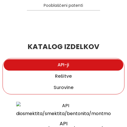
Pooblaščeni patenti
KATALOG IZDELKOV
API-ji
Rešitve
Surovine
Ergotionein
Nedenaturiran kolagen tipa II (UC II)
API