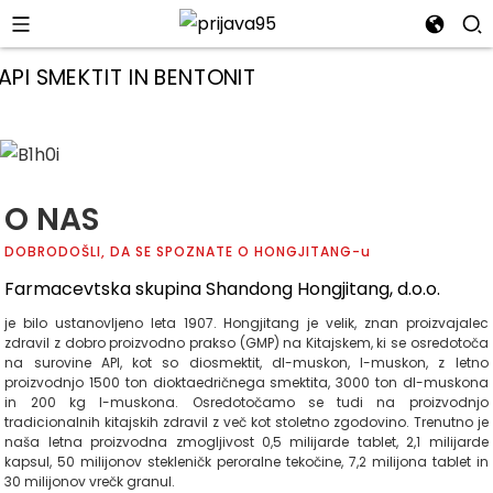
O NAS
DOBRODOŠLI, DA SE SPOZNATE O HONGJITANG-u
Farmacevtska skupina Shandong Hongjitang, d.o.o.
je bilo ustanovljeno leta 1907. Hongjitang je velik, znan proizvajalec
zdravil z dobro proizvodno prakso (GMP) na Kitajskem, ki se osredotoča
na surovine API, kot so diosmektit, dl-muskon, l-muskon, z letno
proizvodnjo 1500 ton dioktaedričnega smektita, 3000 ton dl-muskona
in 200 kg l-muskona. Osredotočamo se tudi na proizvodnjo
i
tradicionalnih kitajskih zdravil z več kot stoletno zgodovino. Trenutno je
naša letna proizvodna zmogljivost 0,5 milijarde tablet, 2,1 milijarde
kapsul, 50 milijonov stekleničk peroralne tekočine, 7,2 milijona tablet in
30 milijonov vrečk granul.