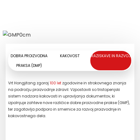
zaznamujejo zgoraj navedeni simptomi.
PREBERI VEČ
PREBERI VEČ
DOBRA PROIZVODNA
KAKOVOST
RAZISKAVE IN RAZVOJ
PRAKSA (DMP)
Vrt Hongjitang zgoraj
100 let
zgodovine in strokovnega znanja
Za r
na področju proizvodnje zdravil. Vzpostavili so tristopenjski
od i
sistem nadzora kakovosti in upravljanja dokumentov, ki
odgo
izpolnjuje zahteve nove različice dobre proizvodne prakse (GMP),
inst
ter zagotavlja podporo in smernice za razvoj proizvodnje in
teko
kakovostnega dela.
viso
tan
preg
skla