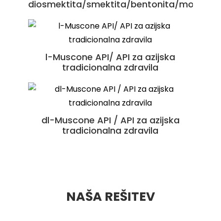
diosmektita/smektita/bentonita/montmori
za rast novih kosti
Shexiangxintongning Pian
Antarktično krilovo olje / prehranske
l-Muscone API/ API za azijska
Suhexiang Wan
tradicionalna zdravila
surovine
dl-Muscone API / API za azijska
tradicionalna zdravila
NAŠA REŠITEV