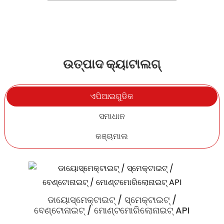
ଉତ୍ପାଦ କ୍ୟାଟାଲଗ୍
ଏପିଆଇଗୁଡିକ
ସମାଧାନ
କଞ୍ଚାମାଲ
ଏର୍ଗୋଥିଓନିନ୍
ଅବିକୃତ ଟାଇପII କୋଲାଜେନ (UC II) ନୂତନ ହାଡ଼
ଡାୟୋସ୍ମେକ୍ଟାଇଟ୍ / ସ୍ମେକ୍ଟାଇଟ୍ /
ବେଣ୍ଟୋନାଇଟ୍ / ମୋଣ୍ଟମୋରିଲୋନାଇଟ୍ API
ବୃଦ୍ଧି କରୁଛି