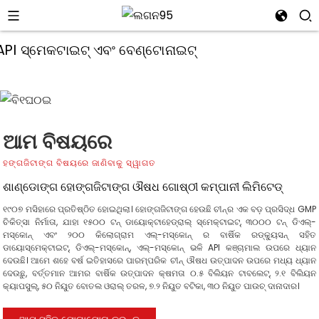
ଆମ ବିଷୟରେ
ହଙ୍ଗଜିଟାଙ୍ଗ ବିଷୟରେ ଜାଣିବାକୁ ସ୍ୱାଗତ
ଶାଣ୍ଡୋଙ୍ଗ ହୋଙ୍ଗଜିଟାଙ୍ଗ ଔଷଧ ଗୋଷ୍ଠୀ କମ୍ପାନୀ ଲିମିଟେଡ୍
୧୯୦୭ ମସିହାରେ ପ୍ରତିଷ୍ଠିତ ହୋଇଥିଲା। ହୋଙ୍ଗଜିଟାଙ୍ଗ ହେଉଛି ଚୀନ୍‌ର ଏକ ବଡ଼ ପ୍ରସିଦ୍ଧ GMP
ଚିକିତ୍ସା ନିର୍ମାତା, ଯାହା ୧୫୦୦ ଟନ୍ ଡାୟୋକ୍ଟାହେଡ୍ରାଲ୍ ସ୍ମେକ୍ଟାଇଟ୍, ୩୦୦୦ ଟନ୍ ଡିଏଲ୍-
ମସ୍କୋନ୍ ଏବଂ ୨୦୦ କିଲୋଗ୍ରାମ ଏଲ୍-ମସ୍କୋନ୍ ର ବାର୍ଷିକ ରଡ୍କ୍ୟୁସନ୍ ସହିତ
ଡାୟୋସ୍ମେକ୍ଟାଇଟ୍, ଡିଏଲ୍-ମସ୍କୋନ୍, ଏଲ୍-ମସ୍କୋନ୍ ଭଳି API କଞ୍ଚାମାଲ ଉପରେ ଧ୍ୟାନ
ଦେଉଛି। ଆମେ ଶହେ ବର୍ଷ ଇତିହାସରେ ପାରମ୍ପରିକ ଚୀନ୍ ଔଷଧ ଉତ୍ପାଦନ ଉପରେ ମଧ୍ୟ ଧ୍ୟାନ
i
ଦେଉଛୁ, ବର୍ତ୍ତମାନ ଆମର ବାର୍ଷିକ ଉତ୍ପାଦନ କ୍ଷମତା ୦.୫ ବିଲିୟନ ଟାବଲେଟ୍, ୨.୧ ବିଲିୟନ
କ୍ୟାପସୁଲ୍, ୫୦ ନିୟୁତ ବୋତଲ ଓରାଲ୍ ତରଳ, ୭.୨ ନିୟୁତ ବଟିକା, ୩୦ ନିୟୁତ ପାଉଚ୍ ଦାନାଦାର।