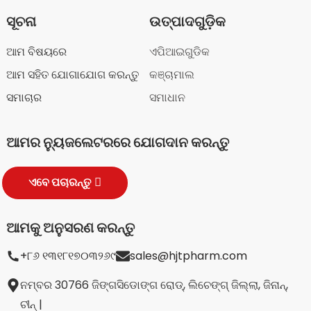
ସୂଚନା
ଉତ୍ପାଦଗୁଡ଼ିକ
ଆମ ବିଷୟରେ
ଏପିଆଇଗୁଡିକ
ଆମ ସହିତ ଯୋଗାଯୋଗ କରନ୍ତୁ
କଞ୍ଚାମାଲ
ସମାଚାର
ସମାଧାନ
ଆମର ନ୍ୟୁଜଲେଟରରେ ଯୋଗଦାନ କରନ୍ତୁ
ଏବେ ପଚାରନ୍ତୁ
ଆମକୁ ଅନୁସରଣ କରନ୍ତୁ
+୮୬ ୧୩୧୮୧୭୦୩୨୬୯
sales@hjtpharm.com
ନମ୍ବର 30766 ଜିଙ୍ଗସିଡୋଙ୍ଗ ରୋଡ୍, ଲିଚେଙ୍ଗ୍ ଜିଲ୍ଲା, ଜିନାନ୍,
ଚୀନ୍ |