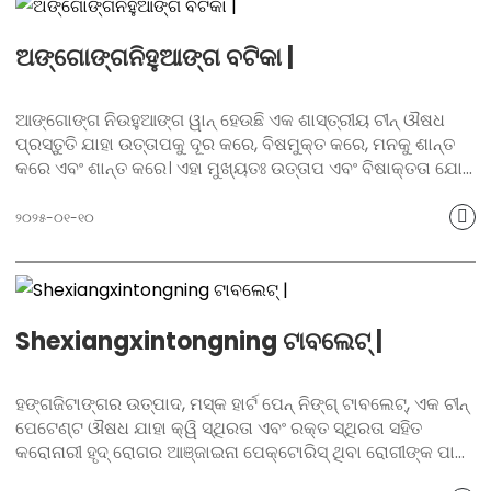
ଅଙ୍ଗୋଙ୍ଗନିହୁଆଙ୍ଗ ବଟିକା |
ଆଙ୍ଗୋଙ୍ଗ ନିଉହୁଆଙ୍ଗ ୱାନ୍ ହେଉଛି ଏକ ଶାସ୍ତ୍ରୀୟ ଚୀନ୍ ଔଷଧ
ପ୍ରସ୍ତୁତି ଯାହା ଉତ୍ତାପକୁ ଦୂର କରେ, ବିଷମୁକ୍ତ କରେ, ମନକୁ ଶାନ୍ତ
କରେ ଏବଂ ଶାନ୍ତ କରେ। ଏହା ମୁଖ୍ୟତଃ ଉତ୍ତାପ ଏବଂ ବିଷାକ୍ତତା ଯୋଗୁଁ
ହେଉଥିବା ଷ୍ଟ୍ରୋକ୍, କୋମା ଏବଂ ଉଚ୍ଚ ଜ୍ୱର ଭଳି ଲକ୍ଷଣଗୁଡ଼ିକୁ ଦୂର
କରିବା ପାଇଁ ବ୍ୟବହୃତ ହୁଏ। ଏହାର ଅନନ୍ୟ ସୂତ୍ରରେ ବେଜୋଆର,
୨୦୨୫-୦୧-୧୦
କସ୍ତୁରୀ ଏବଂ ସିନାବାର ଭଳି ମୂଲ୍ୟବାନ ଔଷଧି ମିଶ୍ରଣ କରାଯାଇଛି,
ଯାହା ପ୍ରଭାବଶାଳୀ ଭାବରେ ଉତ୍ତାପକୁ ଦୂର କରେ, ବିଷମୁକ୍ତ କରେ,
ମନକୁ ଶାନ୍ତ ଏବଂ ଶାନ୍ତ କରିଥାଏ।
ଏହି ଉତ୍ପାଦଟି ପାରମ୍ପରିକ ଚୀନ୍ ଔଷଧର ପ୍ରାଚୀନ ଜ୍ଞାନ ଉପରେ ନିର୍ଭର
Shexiangxintongning ଟାବଲେଟ୍ |
କରି ହୋଙ୍ଗଜିଟାଙ୍ଗର ପାରମ୍ପରିକ କାରିଗରୀଙ୍କୁ ଜାରି ରଖିଛି ଏବଂ
ଗ୍ରାହକମାନଙ୍କୁ ଦକ୍ଷ ଏବଂ କୋମଳ ସ୍ୱାସ୍ଥ୍ୟ ସୁରକ୍ଷା ପ୍ରଦାନ
କରିବାକୁ ପ୍ରତିବଦ୍ଧ।
ହଙ୍ଗଜିଟାଙ୍ଗର ଉତ୍ପାଦ, ମସ୍କ ହାର୍ଟ ପେନ୍ ନିଙ୍ଗ୍ ଟାବଲେଟ୍, ଏକ ଚୀନ୍
ପେଟେଣ୍ଟ ଔଷଧ ଯାହା କ୍ୱି ସ୍ଥିରତା ଏବଂ ରକ୍ତ ସ୍ଥିରତା ସହିତ
କରୋନାରୀ ହୃଦ୍ ରୋଗର ଆଞ୍ଜାଇନା ପେକ୍ଟୋରିସ୍ ଥିବା ରୋଗୀଙ୍କ ପାଇଁ
ଡିଜାଇନ୍ କରାଯାଇଛି। କ୍ୱିକୁ ପ୍ରୋତ୍ସାହିତ କରିବା ଏବଂ ଛିଦ୍ର ଖୋଲିବା,