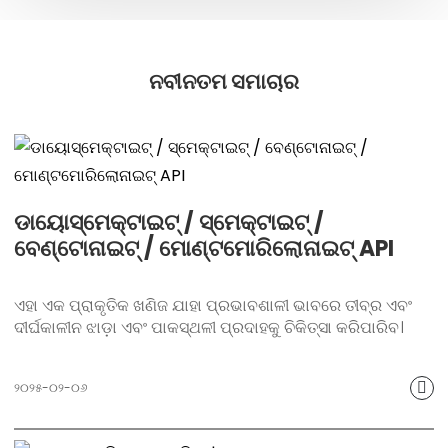
ନବୀନତମ ସମାଚାର
ଡାୟୋସ୍ମେକ୍ଟାଇଟ୍ / ସ୍ମେକ୍ଟାଇଟ୍ /
ବେଣ୍ଟୋନାଇଟ୍ / ମୋଣ୍ଟମୋରିଲୋନାଇଟ୍ API
ଏହା ଏକ ପ୍ରାକୃତିକ ଖଣିଜ ଯାହା ପ୍ରଭାବଶାଳୀ ଭାବରେ ତୀବ୍ର ଏବଂ
ଦୀର୍ଘକାଳୀନ ଝାଡ଼ା ଏବଂ ପାକସ୍ଥଳୀ ପ୍ରଦାହକୁ ଚିକିତ୍ସା କରିପାରିବ।
୨୦୨୫-୦୨-୦୬