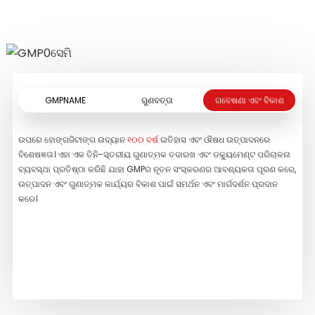
ଅଧିକ ପଢ଼ନ୍ତୁ
GMPNAME
ଗୁଣବତ୍ତା
ଗବେଷଣା ଏବଂ ବିକାଶ
ଉପରେ ହୋଙ୍ଗଜିଟାଙ୍ଗ ଉଦ୍ୟାନ
୧୦୦ ବର୍ଷ
ଇତିହାସ ଏବଂ ଔଷଧ ଉତ୍ପାଦନରେ
ଆମେ 
ବିଶେଷଜ୍ଞତା। ଏହା ଏକ ତିନି-ସ୍ତରୀୟ ଗୁଣାତ୍ମକ ତଦାରଖ ଏବଂ ଡକ୍ୟୁମେଣ୍ଟ ପରିଚାଳନା
ଅଧିକ
ବ୍ୟବସ୍ଥା ପ୍ରତିଷ୍ଠା କରିଛି ଯାହା GMPର ନୂତନ ସଂସ୍କରଣର ଆବଶ୍ୟକତା ପୂରଣ କରେ,
କର୍ମ
ଉତ୍ପାଦନ ଏବଂ ଗୁଣାତ୍ମକ କାର୍ଯ୍ୟର ବିକାଶ ପାଇଁ ସମର୍ଥନ ଏବଂ ମାର୍ଗଦର୍ଶନ ପ୍ରଦାନ
ପର୍ଫ
କରେ।
ଟେଣ୍
ଉପକର
ନିର୍
କରାଯ