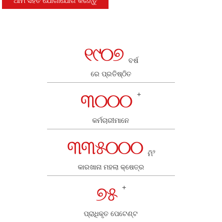
ଆମ ସହିତ ଯୋଗାଯୋଗ କରନ୍ତୁ
୧୯୦୭
ବର୍ଷ
ରେ ପ୍ରତିଷ୍ଠିତ
୩୦୦୦
+
କର୍ମଚାରୀମାନେ
୩୩୫୦୦୦
୨
ମି
କାରଖାନା ମହଲା କ୍ଷେତ୍ର
୭୫
+
ପ୍ରାଧିକୃତ ପେଟେଣ୍ଟ
n