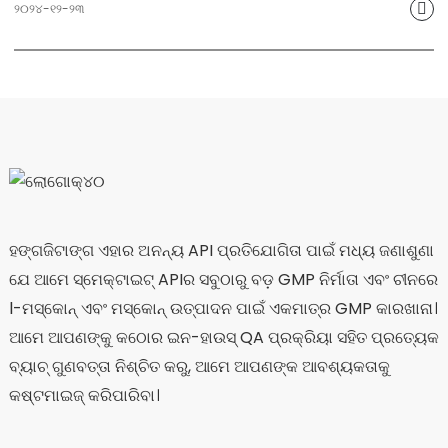
ରକ୍ତ ସଞ୍ଚାଳନକୁ ପ୍ରୋତ୍ସାହିତ କରିବା ଏବଂ ରକ୍ତ ସ୍ଥିରତାକୁ ଦୂର
୨୦୨୪-୧୨-୨୩
କରିବା ଏବଂ ଯନ୍ତ୍ରଣାରୁ ମୁକ୍ତି ପାଇଁ ମେରିଡିଆନ୍ସ ଡ୍ରେଜ୍ କରିବାର
ଏହାର ଅନନ୍ୟ ପ୍ରଭାବ ସହିତ, ମସ୍କ ହାର୍ଟ ପେନ୍ ନିଙ୍ଗ୍ ଟାବଲେଟ୍
ପ୍ରଭାବଶାଳୀ ଭାବରେ ଛାତି ଯନ୍ତ୍ରଣା, ଛାତି ଟାଣ, ଫୁଲିବା ଏବଂ ଉଭୟ
ପାର୍ଶ୍ଵରେ ଯନ୍ତ୍ରଣା, ଶ୍ୱାସକ୍ରିୟା, ଧଡ଼ଧଡ଼ ଏବଂ କରୋନାରୀ ହୃଦ୍ ରୋଗ
ଯୋଗୁଁ ହେଉଥିବା ଅନ୍ୟାନ୍ୟ ଲକ୍ଷଣଗୁଡ଼ିକୁ ଦୂର କରିପାରିବ, ଯାହା
ବିଭିନ୍ନ ରୋଗୀଙ୍କ ପାଇଁ ଏକ ନୂତନ ଚିକିତ୍ସା ବିକଳ୍ପ ପ୍ରଦାନ କରେ।
ହଙ୍ଗଜିଟାଙ୍ଗ ଏହାର ଅନନ୍ୟ API ପ୍ରତିଯୋଗିତା ପାଇଁ ମଧ୍ୟ ଜଣାଶୁଣା
ଯେ ଆମେ ସ୍ମେକ୍ଟାଇଟ୍ APIର ସବୁଠାରୁ ବଡ଼ GMP ନିର୍ମାତା ଏବଂ ଚୀନରେ
l-ମସ୍କୋନ୍ ଏବଂ ମସ୍କୋନ୍ ଉତ୍ପାଦନ ପାଇଁ ଏକମାତ୍ର GMP କାରଖାନା।
ଆମେ ଆପଣଙ୍କୁ କଠୋର ଇନ-ହାଉସ୍ QA ପ୍ରକ୍ରିୟା ସହିତ ପ୍ରତ୍ୟେକ
ବ୍ୟାଚ୍ ଗୁଣବତ୍ତା ନିଶ୍ଚିତ କରୁ, ଆମେ ଆପଣଙ୍କ ଆବଶ୍ୟକତାକୁ
କଷ୍ଟମାଇଜ୍ କରିପାରିବା।