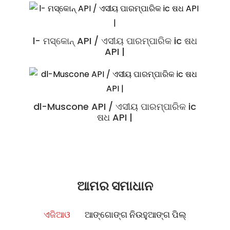
Shexiangxintongning ପିଆନ୍ |
l- ମସ୍କୋନ୍ API / ଏସୀୟ ପାରମ୍ପାରିକ ic ଷଧ
ଆଣ୍ଟାର୍କଟିକା କ୍ରିଲ୍ ତେଲ / ପୁଷ୍ଟିକର ଖାଦ୍ୟ
ସୁହେକ୍ସିଆଙ୍ଗ୍ ୱାନ୍ |
କଞ୍ଚାମାଲ
API |
dl-Muscone API / ଏସୀୟ ପାରମ୍ପାରିକ ic
ଷଧ API |
ଆମର ସମାଧାନ
ଏଜିଆଓ
ଆଙ୍ଗୋଙ୍ଗ ନିଉହୁଆଙ୍ଗ ପିଲ୍