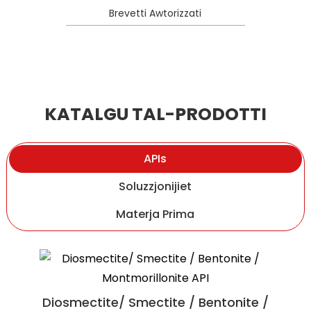
Brevetti Awtorizzati
KATALGU TAL-PRODOTTI
APIs
Soluzzjonijiet
Materja Prima
Ergothioneine
Diosmectite/ Smectite / Bentonite /
Kolaġen tat-Tip II Mhux Denaturat