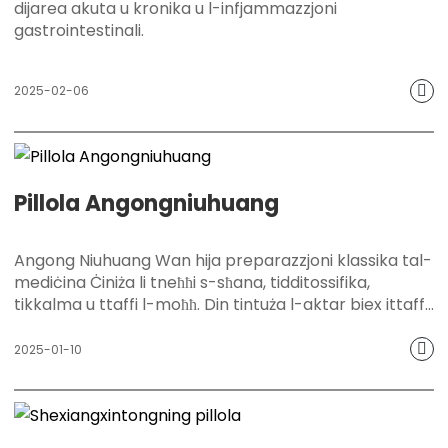
dijarea akuta u kronika u l-infjammazzjoni
gastrointestinali.
2025-02-06
Pillola Angongniuhuang
Angong Niuhuang Wan hija preparazzjoni klassika tal-
mediċina Ċiniża li tneħħi s-sħana, tidditossifika,
tikkalma u ttaffi l-moħħ. Din tintuża l-aktar biex ittaffi
sintomi bħal puplesija, koma, u deni għoli kkawżati
mis-sħana u t-tossiċità. Il-formula unika tagħha
2025-01-10
tgħaqqad ħxejjex aromatiċi prezzjużi bħal bezoar,
musk, u cinnabar, li jistgħu effettivament ineħħu s-
sħana, tidditossifika, tikkalma u ttaffi l-moħħ.
Dan il-prodott ikompli l-artiġjanat tradizzjonali ta'