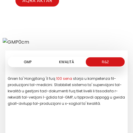
immarkata mis-sintomi ta' hawn fuq.
hawn fuq.
AQRA AKTAR
AQRA AKTAR
AQRA AKTAR
GMP
KWALITÀ
R&Ż
Ġnien ta' Hongjitang 'il fuq
100 sena
storja u kompetenza fil-
Stab
produzzjoni tal-mediċini. Stabbiliet sistema ta' superviżjoni tal-
ogħl
kwalità u ġestjoni tad-dokumenti fuq tliet livelli li tissodisfa r-
tag
rekwiżiti tal-verżjoni l-ġdida tal-GMP, u tipprovdi appoġġ u gwida
preċ
għall-iżvilupp tal-produzzjoni u x-xogħol ta' kwalità.
pres
likw
tand
stre
ista