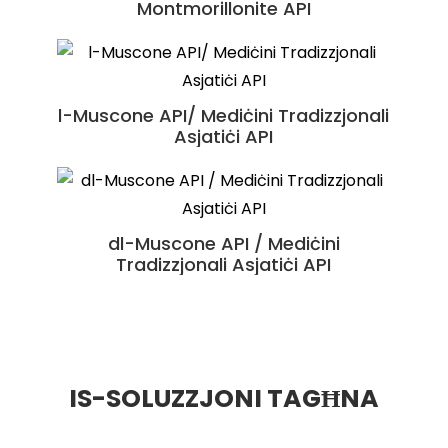
(UC II) li Jkabbar Għadam Ġdid
Montmorillonite API
Shexiangxintongning Pian
l-Muscone API/ Mediċini Tradizzjonali
Żejt tal-Krill Antartiku / Materja
Suhexiang Wan
Prima tal-Ikel Nutrizzjonali
Asjatiċi API
dl-Muscone API / Mediċini
Tradizzjonali Asjatiċi API
IS-SOLUZZJONI TAGĦNA