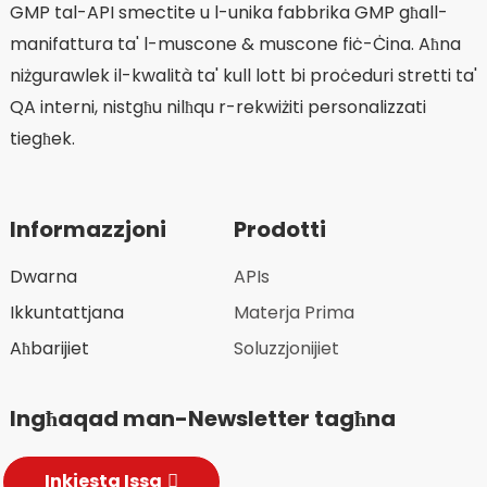
GMP tal-API smectite u l-unika fabbrika GMP għall-
manifattura ta' l-muscone & muscone fiċ-Ċina. Aħna
niżgurawlek il-kwalità ta' kull lott bi proċeduri stretti ta'
QA interni, nistgħu nilħqu r-rekwiżiti personalizzati
tiegħek.
Informazzjoni
Prodotti
Dwarna
APIs
Ikkuntattjana
Materja Prima
Aħbarijiet
Soluzzjonijiet
Ingħaqad man-Newsletter tagħna
Inkjesta Issa