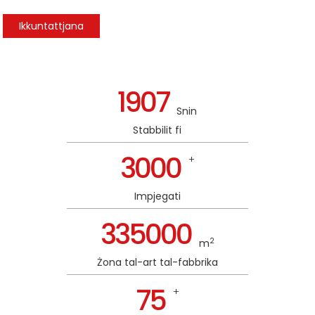
Ikkuntattjana
1907
Snin
Stabbilit fi
3000
+
Impjegati
335000
2
m
Żona tal-art tal-fabbrika
75
+
n