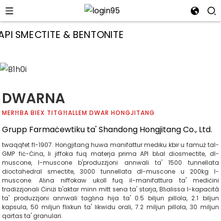
DWARNA
MERĦBA BIEX TITGĦALLEM DWAR HONGJITANG
Grupp Farmaċewtiku ta' Shandong Hongjitang Co., Ltd.
twaqqfet fl-1907. Hongjitang huwa manifattur mediku kbir u famuż tal-
GMP fiċ-Ċina, li jiffoka fuq materja prima API bħal diosmectite, dl-
muscone, l-muscone b'produzzjoni annwali ta' 1500 tunnellata
dioctahedral smectite, 3000 tunnellata dl-muscone u 200kg l-
muscone. Aħna niffokaw ukoll fuq il-manifattura ta' mediċini
i
tradizzjonali Ċiniżi b'aktar minn mitt sena ta' storja, Bħalissa l-kapaċità
ta' produzzjoni annwali tagħna hija ta' 0.5 biljun pillola, 2.1 biljun
kapsula, 50 miljun flixkun ta' likwidu orali, 7.2 miljun pillola, 30 miljun
qartas ta' granulari.