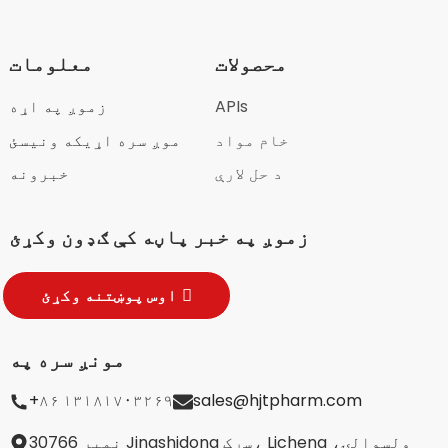
محصولات
معلومات
APIs
زموږ په اړه
خام مواد
موږ سره اړیکه ونیسئ
د حل لارې
خبرونه
زموږ په خبر پاڼه کې ګډون وکړئ
اوس پوښتنه وکړئ
مونږ سره په
+۸۶ ۱۳۱۸۱۷۰۳۲۶۹
sales@hjtpharm.com
نمبر 30766 Jingshidong سړک، Licheng ولسوالۍ،