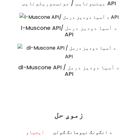
بینټونایټ / مونټموریلونایټ API
هډوکو وده
Shexiangxintongning Pian
l-Muscone API/ د آسیا دودیز درمل
API
د انټارکټیکا کریل غوړ / د تغذیې
Suhexiang Wan
خواړو خام مواد
dl-Muscone API / د آسیا دودیز درمل
API
زموږ حل
د انګونګ نیوهانګ ګولۍ
ایجیاو