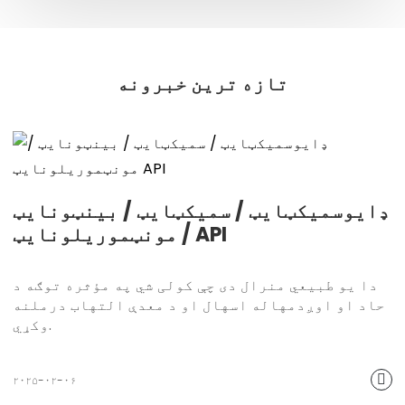
تازه ترین خبرونه
ډایوسمیکټایټ / سمیکټایټ / بینټونایټ
/ مونټموریلونایټ API
دا یو طبیعي منرال دی چې کولی شي په مؤثره توګه د
حاد او اوږدمهاله اسهال او د معدې التهاب درملنه
وکړي.
۲۰۲۵-۰۲-۰۶