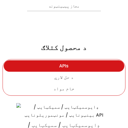
مجاز پیټینټونه
د محصول کتلاګ
APIs
د حل لارې
خام مواد
ارګوتینین
ډایوسمیکټایټ / سمیکټایټ /
بې رنګه ډول II کولیجن (UC II) د نویو