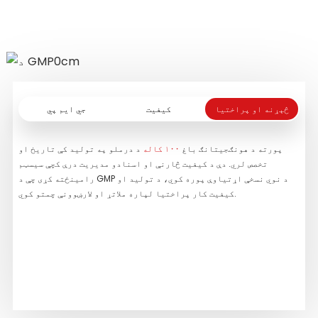
شوي.
نور ولولئ
نور ولولئ
څېړنه او پراختیا
کیفیت
جي ایم پي
 کوم
پورته د هونګجیتانګ باغ
۱۰۰ کاله
د درملو په تولید کې تاریخ او
تخصص لري. دې د کیفیت څارنې او اسنادو مدیریت درې کچې سیسټم
الیت
رامینځته کړی چې د GMP د نوي نسخې اړتیاوې پوره کوي، د تولید او
مایع
کیفیت کار پراختیا لپاره ملاتړ او لارښوونې چمتو کوي.
ټري.
کت د