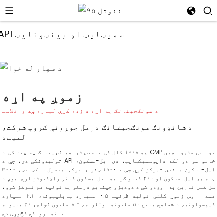
زموږ په اړه
د هونګجیتانګ په اړه د زده کړې لپاره ښه راغلاست
د شانډونګ هونګجیتانګ درمل جوړونې ګروپ شرکت،
لمیټډ
په ۱۹۰۷ کال کې تاسیس شو. هونګجیتانګ په چین کې د GMP یو لوی مشهور طبي
تولیدونکی دی، چې د API خامو موادو لکه ډایوسمیکټایټ، ډی ایل-مسکون،
ایل-مسکون باندې تمرکز کوي چې د ۱۵۰۰ ټنو ډایوکټاهیدرل سمکټایټ، ۳۰۰۰
ټنه ډی ایل-مسکون او ۲۰۰ کیلو ګرامه ایل-مسکون کلنی راډکیوشن لري. موږ د
i
سل کلن تاریخ په اوږدو کې د دودیزو چینایي درملو په تولید هم تمرکز کوو،
همدا اوس زموږ کلنی تولید ظرفیت ۰.۵ ملیارد ټابلیټونه، ۲.۱ ملیارد
کیپسولونه، د شفاهي مایع ۵۰ ملیونه بوتلونه، ۷.۲ ملیون ګولۍ، ۳۰ ملیونه
دانه لرونکي کڅوړې دي.