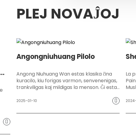
PLEJ NOVAĴOJ
Angongniuhuang Pilolo
Sh
Angong Niuhuang Wan estas klasika ĉina
La p
kuracilo, kiu forigas varmon, senvenenigas,
Pain
trankviligas kaj mildigas la menson. Ĝi estas
Musk
ke
ĉefe uzata por mildigi simptomojn kiel
medi
apopleksio, komato kaj alta febro kaŭzitaj
bru
2025-01-10
2024
de varmo kaj tokseco. Ĝia unika formulo
ĉi-s
kombinas altvalorajn herbojn kiel bezoaro,
efik
mosko kaj cinabro, kiuj povas efike forigi
de l
varmon, senvenenigi, trankviligi kaj mildigi
sang
la menson.
kaj 