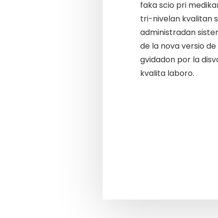
faka scio pri medik
tri-nivelan kvalita
administradan siste
de la nova versio d
gvidadon por la disv
kvalita laboro.