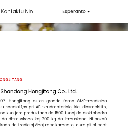
Kontaktu Nin
Esperanto
HONGJITANG
Shandong Hongjitang Co., Ltd.
 1907. Hongjitang estas granda fama GMP-medicina
iu specialiĝas pri API-krudmaterialoj kiel diosmektito,
o kun jara produktado de 1500 tunoj da dioktahedra
j da dl-muskono kaj 200 kg da l-muskono. Ni ankaŭ
brikado de tradiciaj ĉinaj medikamentoj dum pli ol cent