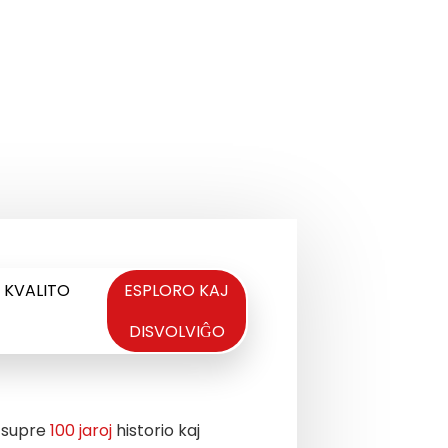
oksa encefalopatio,
tito kaj prostata
so, markita de la
priskribitaj supre.
KVALITO
ESPLORO KAJ
DISVOLVIĜO
 supre
100 jaroj
historio kaj
Ni establis internajn no