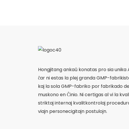
Hongjitang ankaŭ konatas pro sia unika
ĉar ni estas la plej granda GMP-fabrikis
kaj la sola GMP-fabriko por fabrikado d
muskono en Ĉinio. Ni certigas al vi la kval
striktaj internaj kvalitkontrolaj procedur
viajn personecigitajn postulojn.