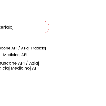
rialoj
Suhexiang Wan
uscone API / Aziaj
iciaj Medicinoj API