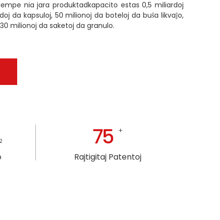
ntempe nia jara produktadkapacito estas 0,5 miliardoj
ardoj da kapsuloj, 50 milionoj da boteloj da buŝa likvaĵo,
, 30 milionoj da saketoj da granulo.
75
+
2
o
Rajtigitaj Patentoj