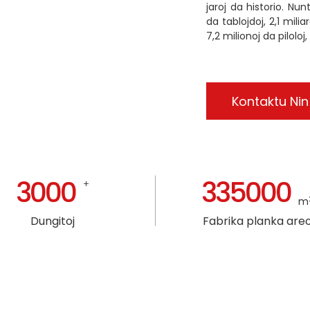
jaroj da historio. Nu
da tablojdoj, 2,1 mili
7,2 milionoj da piloloj
Kontaktu Nin
3000
335000
+
m
Dungitoj
Fabrika planka are