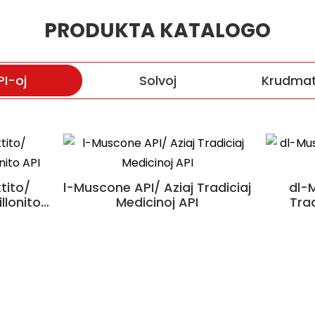
PRODUKTA KATALOGO
PI-oj
Solvoj
Krudmate
Shexiangxintongning Pian
Kolageno
tito/
l-Muscone API/ Aziaj Tradiciaj
Antarkta Krila Oleo / Nutraj
dl-M
llonito
Novajn
Nutraĵaj Krudmaterialoj
Medicinoj API
Trad