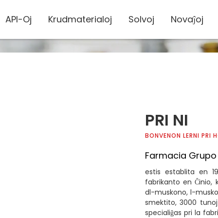
API-Oj
Krudmaterialoj
Solvoj
Novaĵoj
PRI NI
BONVENON LERNI PRI 
Farmacia Grupo 
estis establita en
fabrikanto en Ĉinio, k
dl-muskono, l-muskon
smektito, 3000 tuno
specialiĝas pri la fa