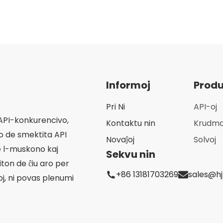
Ĉi tiu produkto daŭrigas la tradician
dolo
metiarton de Hongjitang, fidante je la
pova
antikva saĝo de tradicia ĉina medicino, kaj
stre
sin dediĉas al provizado al konsumantoj
flan
efika kaj milda sanprotekto.
simp
kor
kur
Informoj
Produ
paci
Pri Ni
API-oj
 API-konkurencivo,
Kontaktu nin
Krudmat
to de smektita API
Novaĵoj
Solvoj
e l-muskono kaj
Sekvu nin
iton de ĉiu aro per
+86 13181703269
sales@h
oj, ni povas plenumi