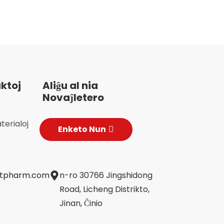
ron, "Musk Heart Pain Ning Tablet"
s efike mildigi brustdoloron, brustan
ĉon, ŝveliĝon kaj doloron en ambaŭ
koj, spirmankon, palpitaciojn kaj aliajn
tomojn kaŭzitajn de koronaria
malsano, provizante novan
aceblecon por vasta gamo da
ktoj
Aliĝu al nia
entoj.
Novaĵletero
erialoj
Enketo Nun
jtpharm.com
n-ro 30766 Jingshidong
Road, Licheng Distrikto,
Jinan, Ĉinio