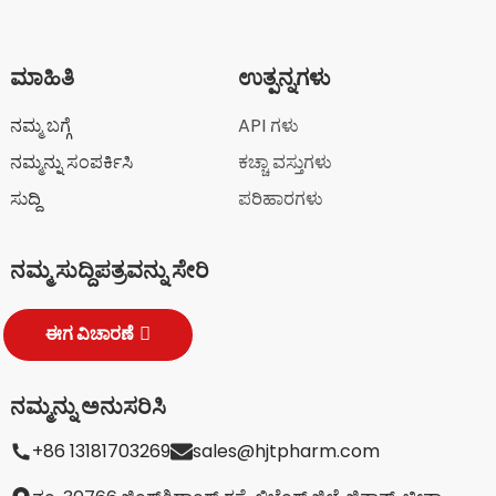
ಮಾಹಿತಿ
ಉತ್ಪನ್ನಗಳು
ನಮ್ಮ ಬಗ್ಗೆ
API ಗಳು
ನಮ್ಮನ್ನು ಸಂಪರ್ಕಿಸಿ
ಕಚ್ಚಾ ವಸ್ತುಗಳು
ಸುದ್ದಿ
ಪರಿಹಾರಗಳು
ನಮ್ಮ ಸುದ್ದಿಪತ್ರವನ್ನು ಸೇರಿ
ಈಗ ವಿಚಾರಣೆ
ನಮ್ಮನ್ನು ಅನುಸರಿಸಿ
+86 13181703269
sales@hjtpharm.com