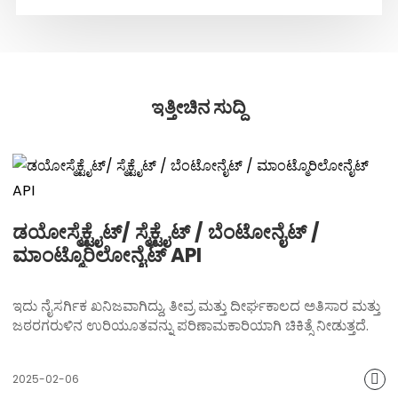
ಇತ್ತೀಚಿನ ಸುದ್ದಿ
ಡಯೋಸ್ಮೆಕ್ಟೈಟ್/ ಸ್ಮೆಕ್ಟೈಟ್ / ಬೆಂಟೋನೈಟ್ /
ಮಾಂಟ್ಮೊರಿಲೋನೈಟ್ API
ಇದು ನೈಸರ್ಗಿಕ ಖನಿಜವಾಗಿದ್ದು, ತೀವ್ರ ಮತ್ತು ದೀರ್ಘಕಾಲದ ಅತಿಸಾರ ಮತ್ತು
ಜಠರಗರುಳಿನ ಉರಿಯೂತವನ್ನು ಪರಿಣಾಮಕಾರಿಯಾಗಿ ಚಿಕಿತ್ಸೆ ನೀಡುತ್ತದೆ.
2025-02-06