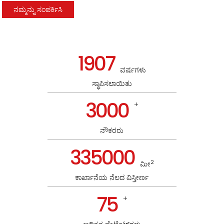
ನಮ್ಮನ್ನು ಸಂಪರ್ಕಿಸಿ
1907
ವರ್ಷಗಳು
ಸ್ಥಾಪಿಸಲಾಯಿತು
3000
+
ನೌಕರರು
335000
2
ಮೀ
ಕಾರ್ಖಾನೆಯ ನೆಲದ ವಿಸ್ತೀರ್ಣ
75
+
n