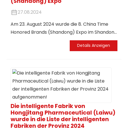
(Shandong) Expo
27.08.2024
Am 23. August 2024 wurde die 8. China Time
Honored Brands (Shandong) Expo im Shandong
International Convention and Exhibition Center
Details Anzeigen
feierlich eröffnet. Über 600 Unternehmen aus
26 Provinzen und Städten Chinas kamen
zusammen, und als eines der ersten
Unternehmen, das als „Chinesische
Traditionsmarke“ ausgezeichnet wurde, war
auch Smart National Pharmaceutical
Hongjitang zur Teilnahme an der Ausstellung
eingeladen.
Die intelligente Fabrik von
Hongjitang Pharmaceutical (Laiwu)
wurde in die Liste der intelligenten
Fabriken der Provinz 2024