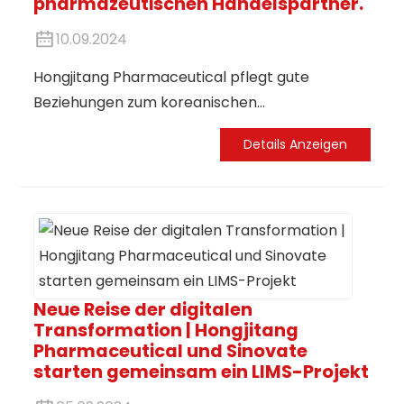
pharmazeutischen Handelspartner.
10.09.2024
Hongjitang Pharmaceutical pflegt gute
Beziehungen zum koreanischen
Arzneimittelverband. Im Mittelpunkt der
Details Anzeigen
Zusammenarbeit stehen der
Arzneimittelhandel, der technische Austausch
und die Marktentwicklung in verschiedenen
Bereichen. Hongjitang erklärte, diese
Kooperation werde die
Internationalisierungsstrategie des
Unternehmens maßgeblich unterstützen und
Neue Reise der digitalen
Transformation | Hongjitang
gleichzeitig weitere internationale
Pharmaceutical und Sinovate
Kooperationsmöglichkeiten und
starten gemeinsam ein LIMS-Projekt
Entwicklungspotenziale eröffnen. Durch diese