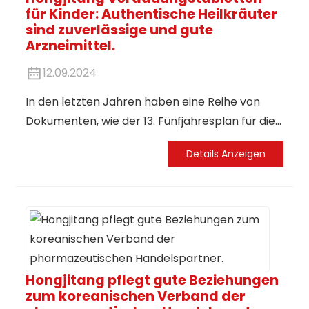
für Kinder: Authentische Heilkräuter
sind zuverlässige und gute
Arzneimittel.
12.09.2024
In den letzten Jahren haben eine Reihe von
Dokumenten, wie der 13. Fünfjahresplan für die
Entwicklung der Traditionellen Chinesischen
Details Anzeigen
Medizin und das Weißbuch über die
Traditionelle Chinesische Medizin in China, ein
günstiges externes Umfeld für die Entwicklung
der traditionellen chinesischen Medizinindustrie
geschaffen; das Chinesische Medizingesetz der
Volksrepublik China bietet eine rechtliche
Grundlage für die traditionelle chinesische
Hongjitang pflegt gute Beziehungen
zum koreanischen Verband der
Medizinindustrie.