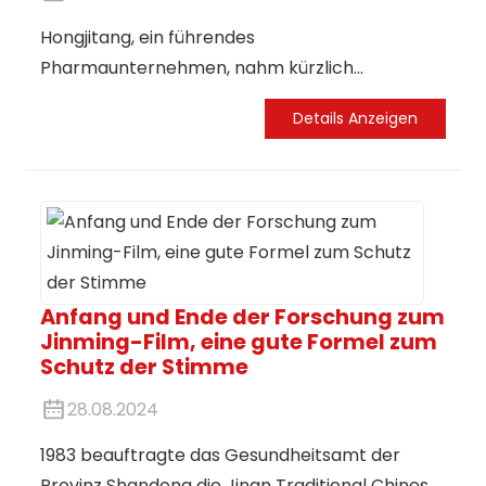
Hongjitang, ein führendes
Pharmaunternehmen, nahm kürzlich
erfolgreich an der CPHI-Messe teil. Die
Details Anzeigen
Veranstaltung bot dem Unternehmen eine
hervorragende Plattform, um seine innovativen
Produkte und Spitzentechnologien zu
präsentieren. Im Rahmen der Messe schloss
Hongjitang eine strategische
Kooperationsvereinbarung mit Agathonbio,
einem renommierten
Anfang und Ende der Forschung zum
Jinming-Film, eine gute Formel zum
Biotechnologieunternehmen. Diese
Schutz der Stimme
Zusammenarbeit eröffnet beiden Partnern
neue Entwicklungsmöglichkeiten und wird die
28.08.2024
Pharma- und Biotechnologiebranche
1983 beauftragte das Gesundheitsamt der
maßgeblich beeinflussen.
Provinz Shandong die Jinan Traditional Chinese