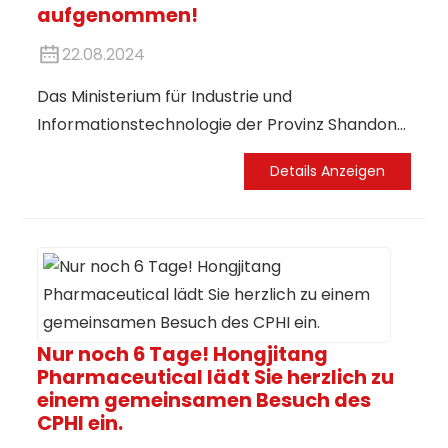
aufgenommen!
22.08.2024
Das Ministerium für Industrie und
Informationstechnologie der Provinz Shandong
gab kürzlich die Liste der Anbieter für
Details Anzeigen
intelligente Fabriken, digitale Werkstätten,
intelligente Fertigungsszenarien und
Systemlösungen auf Provinzebene für das Jahr
2024 bekannt. Die intelligente Fabrik von
Hongjitang Pharmaceutical (Laiwu) wurde mit
ihrer fortschrittlichen intelligenten
Fertigungstechnologie erfolgreich in die Liste
Nur noch 6 Tage! Hongjitang
Pharmaceutical lädt Sie herzlich zu
der intelligenten Fabriken der Provinz für 2024
einem gemeinsamen Besuch des
aufgenommen und wird für ihre Aufnahme in
CPHI ein.
die Liste geehrt. Sie gilt als Vorbild für die