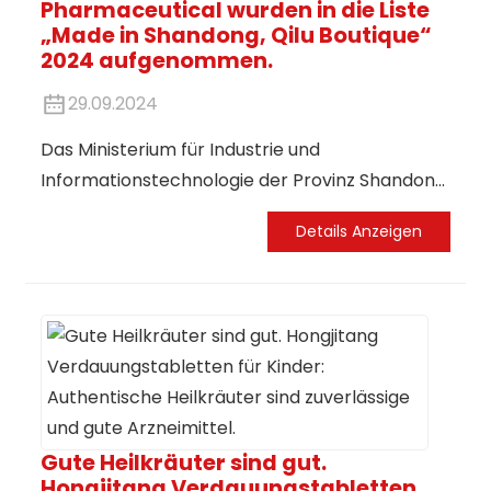
Pharmaceutical wurden in die Liste
„Made in Shandong, Qilu Boutique“
2024 aufgenommen.
29.09.2024
Das Ministerium für Industrie und
Informationstechnologie der Provinz Shandong
hat kürzlich die Liste der „Made in Shandong ·
Details Anzeigen
Qilu Fine Products“ für 2024 offiziell bekannt
gegeben. Darunter befinden sich:
Hongjitang
Das wichtigste Produkt des Unternehmens –
Yiming Tablet Honor – wurde in die Liste
aufgenommen und zählt damit zu den am
meisten erwarteten Produkten dieser Auswahl.
Gute Heilkräuter sind gut.
n
Hongjitang Verdauungstabletten