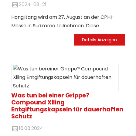
intelligente Transformation in der
2024-08-21
pharmazeutischen Industrie der traditionellen
Hongjitang wird am 27. August an der CPHI-
chinesischen Medizin in der Provinz Shandong!
Messe in Südkorea teilnehmen. Diese
prestigeträchtige Veranstaltung bietet uns
Details Anzeigen
eine hervorragende Plattform, um unsere
neuesten Produkte und Innovationen in der
pharmazeutischen Industrie zu präsentieren.
Was tun bei einer Grippe?
Compound Xiling
Entgiftungskapseln für dauerhaften
Schutz
16.08.2024